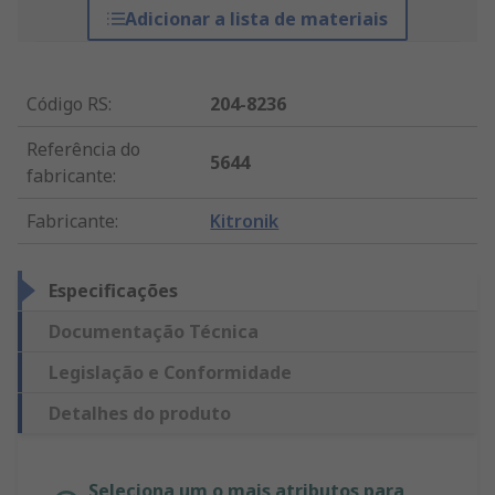
Adicionar a lista de materiais
Código RS
:
204-8236
Referência do
5644
fabricante
:
Fabricante
:
Kitronik
Especificações
Documentação Técnica
Legislação e Conformidade
Detalhes do produto
Seleciona um o mais atributos para