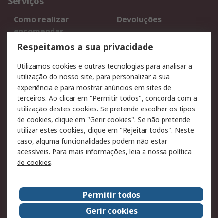
Serviços
Como realizar
Devoluções
encomendas
Formas de entrega
Qualidade e ambiente
Respeitamos a sua privacidade
RS para particulares
Suporte técnico
Utilizamos cookies e outras tecnologias para analisar a
Pagamento e
utilização do nosso site, para personalizar a sua
faturação
experiência e para mostrar anúncios em sites de
terceiros. Ao clicar em "Permitir todos", concorda com a
Legal
utilização destes cookies. Se pretende escolher os tipos
de cookies, clique em "Gerir cookies". Se não pretende
Aviso legal
Política de cookies
utilizar estes cookies, clique em "Rejeitar todos". Neste
Política de privacidade
Segurança de emails
caso, alguma funcionalidades podem não estar
- Atualizada
acessíveis. Para mais informações, leia a nossa
política
de cookies
.
Condições de venda
Sobre a RS
Permitir todos
A RS no mundo
RS Group
Gerir cookies