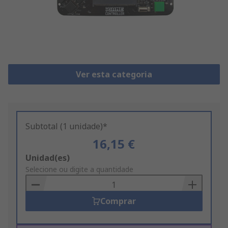
Ver esta categoria
Subtotal (1 unidade)*
16,15 €
Add
Unidad(es)
to
Selecione ou digite a quantidade
Basket
Comprar