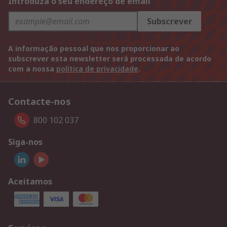
Introduza o seu endereço de email
Subscrever
A informação pessoal que nos proporcionar ao
subscrever esta newsletter será processada de acordo
com a nossa
política de privacidade
.
Contacte-nos
800 102 037
Siga-nos
Aceitamos