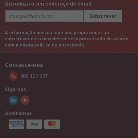
Introduza o seu endereço de email
Subscrever
A informação pessoal que nos proporcionar ao
subscrever esta newsletter será processada de acordo
com a nossa
política de privacidade
.
Contacte-nos
800 102 037
Siga-nos
Aceitamos