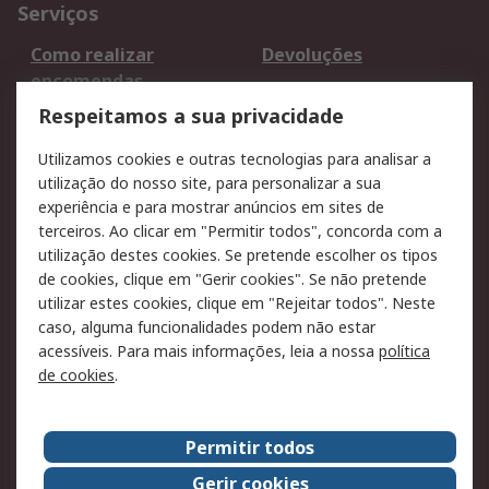
Serviços
Como realizar
Devoluções
encomendas
Formas de entrega
Qualidade e ambiente
Respeitamos a sua privacidade
RS para particulares
Suporte técnico
Utilizamos cookies e outras tecnologias para analisar a
Pagamento e
utilização do nosso site, para personalizar a sua
faturação
experiência e para mostrar anúncios em sites de
terceiros. Ao clicar em "Permitir todos", concorda com a
Legal
utilização destes cookies. Se pretende escolher os tipos
de cookies, clique em "Gerir cookies". Se não pretende
Aviso legal
Política de cookies
utilizar estes cookies, clique em "Rejeitar todos". Neste
Política de privacidade
Segurança de emails
caso, alguma funcionalidades podem não estar
- Atualizada
acessíveis. Para mais informações, leia a nossa
política
de cookies
.
Condições de venda
Sobre a RS
Permitir todos
A RS no mundo
RS Group
Gerir cookies