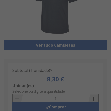
Ver tudo Camisetas
Subtotal (1 unidade)*
8,30 €
Add
Unidad(es)
to
Selecione ou digite a quantidade
Basket
Comprar