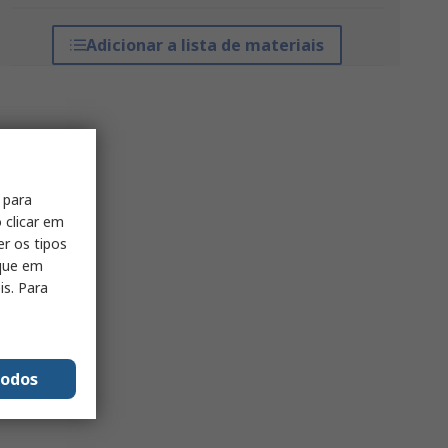
Adicionar a lista de materiais
 para
 clicar em
er os tipos
ique em
is. Para
todos