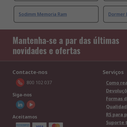
Sodimm Memoria Ram
Dormer 
Mantenha-se a par das últimas
novidades e ofertas
Contacte-nos
Serviços
800 102 037
Como rea
Devoluçõ
Siga-nos
Formas d
Qualidad
RS para p
Aceitamos
Suporte 