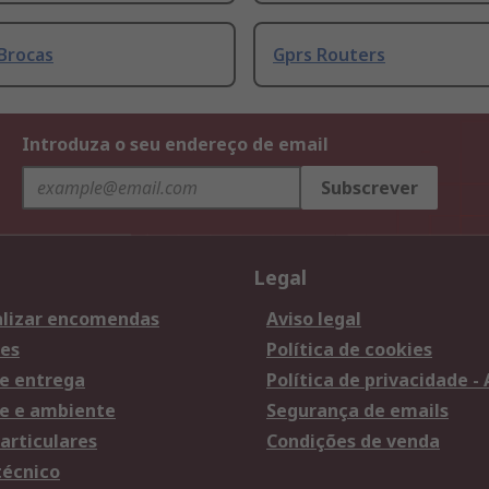
Brocas
Gprs Routers
Introduza o seu endereço de email
Subscrever
Legal
lizar encomendas
Aviso legal
es
Política de cookies
e entrega
Política de privacidade -
e e ambiente
Segurança de emails
articulares
Condições de venda
técnico