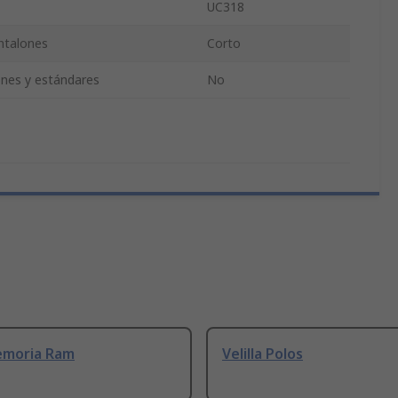
UC318
ntalones
Corto
iones y estándares
No
emoria Ram
Velilla Polos