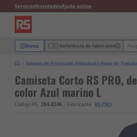
Serviços
Novidades
Ajuda online
Menu
Referência do fabricante
/
Equipos de Protección Individual y Ropa de Trabajo
Camiseta Corto RS PRO, d
color Azul marino L
Código RS
:
284-8246
Fabricante
:
RS PRO