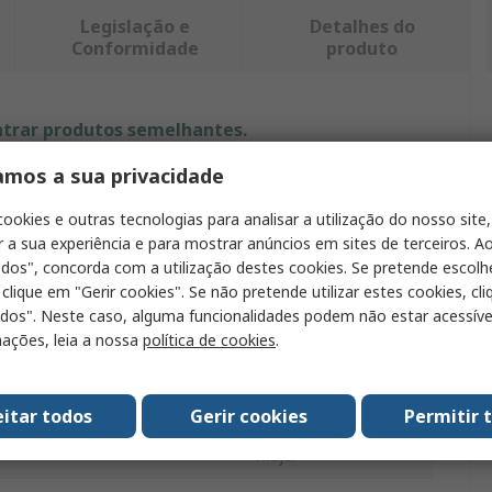
Legislação e
Detalhes do
Conformidade
produto
ntrar produtos semelhantes.
amos a sua privacidade
Valor
cookies e outras tecnologias para analisar a utilização do nosso site,
RS PRO
r a sua experiência e para mostrar anúncios em sites de terceiros. Ao
odos", concorda com a utilização destes cookies. Se pretende escolh
L
 clique em "Gerir cookies". Se não pretende utilizar estes cookies, cl
odos". Neste caso, alguma funcionalidades podem não estar acessíve
oducto
Camiseta
ações, leia a nossa
política de cookies
.
Azul marino
100% algodón
eitar todos
Gerir cookies
Permitir 
Mujer