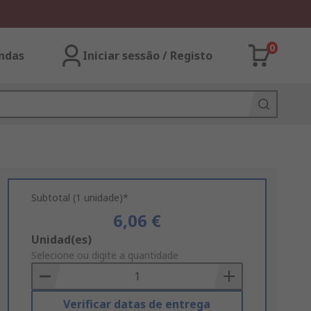
0
ndas
Iniciar sessão / Registo
Subtotal (1 unidade)*
6,06 €
Add
Unidad(es)
to
Selecione ou digite a quantidade
Basket
Verificar datas de entrega