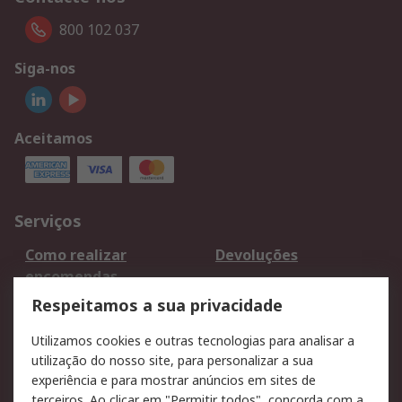
800 102 037
Siga-nos
Aceitamos
Serviços
Como realizar
Devoluções
encomendas
Formas de entrega
Qualidade e ambiente
Respeitamos a sua privacidade
RS para particulares
Suporte técnico
Utilizamos cookies e outras tecnologias para analisar a
Pagamento e
utilização do nosso site, para personalizar a sua
faturação
experiência e para mostrar anúncios em sites de
terceiros. Ao clicar em "Permitir todos", concorda com a