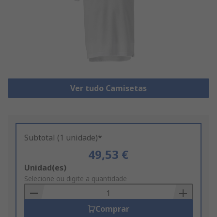
Ver tudo Camisetas
Subtotal (1 unidade)*
49,53 €
Add
Unidad(es)
to
Selecione ou digite a quantidade
Basket
Comprar