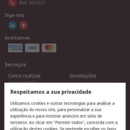
800 102 037
Siga-nos
Aceitamos
Serviços
Como realizar
Devoluções
encomendas
Formas de entrega
Qualidade e ambiente
Respeitamos a sua privacidade
RS para particulares
Suporte técnico
Utilizamos cookies e outras tecnologias para analisar a
Pagamento e
utilização do nosso site, para personalizar a sua
faturação
experiência e para mostrar anúncios em sites de
terceiros. Ao clicar em "Permitir todos", concorda com a
Legal
utilização destes cookies. Se pretende escolher os tipos