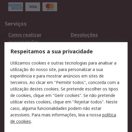
Serviços
Como realizar
Devoluções
encomendas
Formas de entrega
Qualidade e ambiente
Respeitamos a sua privacidade
RS para particulares
Suporte técnico
Utilizamos cookies e outras tecnologias para analisar a
Pagamento e
utilização do nosso site, para personalizar a sua
faturação
experiência e para mostrar anúncios em sites de
terceiros. Ao clicar em "Permitir todos", concorda com a
Legal
utilização destes cookies. Se pretende escolher os tipos
de cookies, clique em "Gerir cookies". Se não pretende
Aviso legal
Política de cookies
utilizar estes cookies, clique em "Rejeitar todos". Neste
Política de privacidade
Segurança de emails
caso, alguma funcionalidades podem não estar
- Atualizada
acessíveis. Para mais informações, leia a nossa
política
de cookies
.
Condições de venda