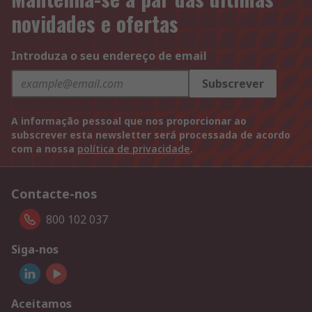
novidades e ofertas
Introduza o seu endereço de email
Subscrever
A informação pessoal que nos proporcionar ao
subscrever esta newsletter será processada de acordo
com a nossa
política de privacidade
.
Contacte-nos
800 102 037
Siga-nos
Aceitamos