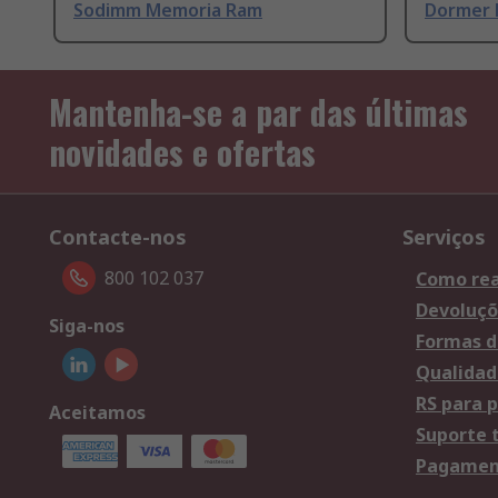
Sodimm Memoria Ram
Dormer 
Mantenha-se a par das últimas
novidades e ofertas
Contacte-nos
Serviços
800 102 037
Como rea
Devoluçõ
Siga-nos
Formas d
Qualidad
RS para p
Aceitamos
Suporte 
Pagament