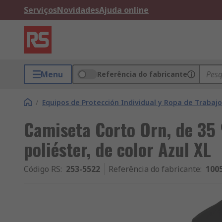
Serviços
Novidades
Ajuda online
Menu
Referência do fabricante
/
Equipos de Protección Individual y Ropa de Trabajo
Camiseta Corto Orn, de 3
poliéster, de color Azul XL
Código RS
:
253-5522
Referência do fabricante
:
100