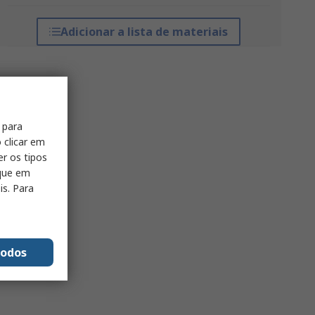
Adicionar a lista de materiais
 para
 clicar em
er os tipos
ique em
is. Para
todos