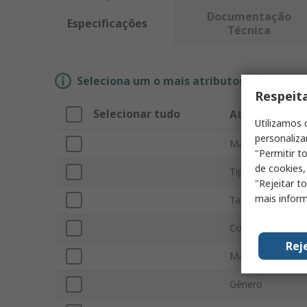
Documentação
Especificações
Técnica
Seleciona um o mais atributos para enco
Respeit
Selecionar tudo
Atributo
Utilizamos 
personaliza
Marca
"Permitir t
de cookies,
Tipo de producto
"Rejeitar t
mais inform
Tamaño
Color
Rej
Material
Género