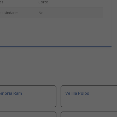
es
Corto
 estándares
No
emoria Ram
Velilla Polos