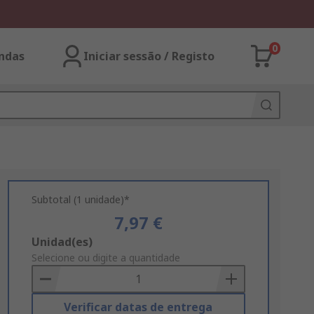
0
ndas
Iniciar sessão / Registo
Subtotal (1 unidade)*
7,97 €
Add
Unidad(es)
to
Selecione ou digite a quantidade
Basket
Verificar datas de entrega