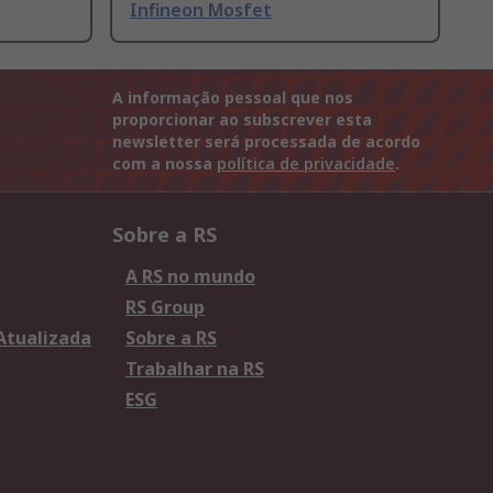
Infineon Mosfet
A informação pessoal que nos
proporcionar ao subscrever esta
newsletter será processada de acordo
com a nossa
política de privacidade
.
Sobre a RS
A RS no mundo
RS Group
 Atualizada
Sobre a RS
Trabalhar na RS
ESG