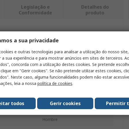
Legislação e
Detalhes do
Conformidade
produto
ntrar produtos semelhantes.
amos a sua privacidade
Valor
cookies e outras tecnologias para analisar a utilização do nosso site,
r a sua experiência e para mostrar anúncios em sites de terceiros. Ao
Orn
odos", concorda com a utilização destes cookies. Se pretende escolh
 clique em "Gerir cookies". Se não pretende utilizar estes cookies, cl
Camiseta
odos". Neste caso, alguma funcionalidades podem não estar acessíve
ações, leia a nossa
política de cookies
.
XL
Azul
eitar todos
Gerir cookies
Permitir 
35 % algodón, 65% poliéster
Hombre