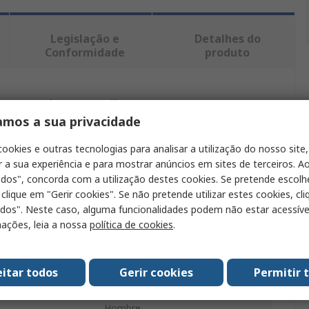
Legislação e
Detalhes do
Conformidade
produto
ntrar produtos semelhantes.
amos a sua privacidade
Valor
cookies e outras tecnologias para analisar a utilização do nosso site,
r a sua experiência e para mostrar anúncios em sites de terceiros. Ao
KARIBAN
odos", concorda com a utilização destes cookies. Se pretende escolh
 clique em "Gerir cookies". Se não pretende utilizar estes cookies, cl
4XL
odos". Neste caso, alguma funcionalidades podem não estar acessíve
o
Camiseta
ações, leia a nossa
política de cookies
.
Gris
eitar todos
Gerir cookies
Permitir 
10 % viscosa, 90 % algodón
Hombre