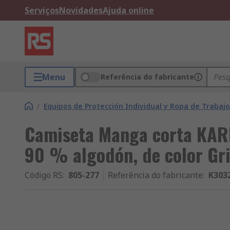
Serviços
Novidades
Ajuda online
Menu
Referência do fabricante
/
Equipos de Protección Individual y Ropa de Trabajo
Camiseta Manga corta KARI
90 % algodón, de color Gr
Código RS
:
805-277
Referência do fabricante
:
K303