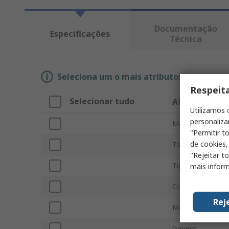
Documentação
Especificações
Técnica
Seleciona um o mais atributos para enco
Respeit
Selecionar tudo
Atributo
Utilizamos 
personaliza
Marca
"Permitir t
de cookies,
Tamaño
"Rejeitar t
Tipo de product
mais inform
Color
Rej
Material
Género