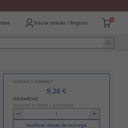
0
ndas
Iniciar sessão / Registo
Subtotal (1 unidade)*
9,26 €
Add
Unidad(es)
to
Selecione ou digite a quantidade
Basket
Verificar datas de entrega