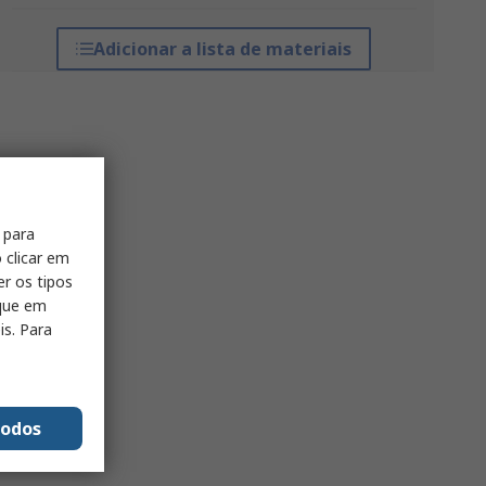
Adicionar a lista de materiais
 para
 clicar em
er os tipos
ique em
is. Para
todos