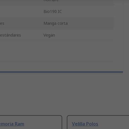
Bio190 IC
nes
Manga corta
y estándares
Vegan
emoria Ram
Velilla Polos