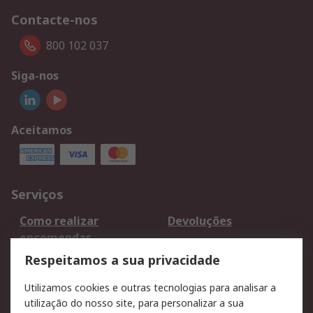
Contacte-nos
800 102 037
Siga-nos
Aceitamos
Serviços
Como realizar
Devoluções
encomendas
Formas de entrega
Qualidade e ambiente
Respeitamos a sua privacidade
RS para particulares
Suporte técnico
Utilizamos cookies e outras tecnologias para analisar a
Pagamento e
utilização do nosso site, para personalizar a sua