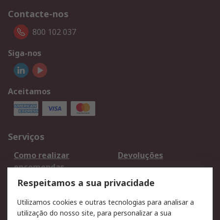
Contacte-nos
800 102 037
Siga-nos
Aceitamos
Serviços
Como realizar
Devoluções
encomendas
Formas de entrega
Qualidade e ambiente
Respeitamos a sua privacidade
RS para particulares
Suporte técnico
Utilizamos cookies e outras tecnologias para analisar a
Pagamento e
utilização do nosso site, para personalizar a sua