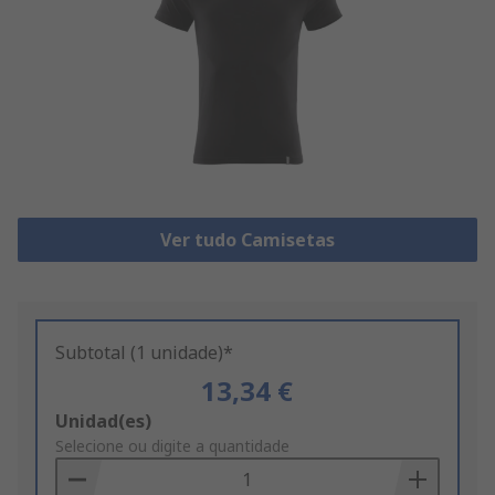
Ver tudo Camisetas
Subtotal (1 unidade)*
13,34 €
Add
Unidad(es)
to
Selecione ou digite a quantidade
Basket