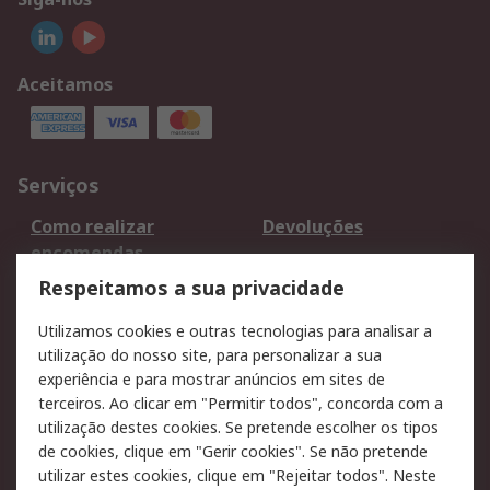
Aceitamos
Serviços
Como realizar
Devoluções
encomendas
Formas de entrega
Qualidade e ambiente
Respeitamos a sua privacidade
RS para particulares
Suporte técnico
Utilizamos cookies e outras tecnologias para analisar a
Pagamento e
utilização do nosso site, para personalizar a sua
faturação
experiência e para mostrar anúncios em sites de
terceiros. Ao clicar em "Permitir todos", concorda com a
Legal
utilização destes cookies. Se pretende escolher os tipos
de cookies, clique em "Gerir cookies". Se não pretende
Aviso legal
Política de cookies
utilizar estes cookies, clique em "Rejeitar todos". Neste