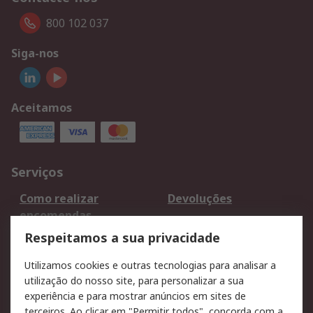
800 102 037
Siga-nos
Aceitamos
Serviços
Como realizar
Devoluções
encomendas
Formas de entrega
Qualidade e ambiente
Respeitamos a sua privacidade
RS para particulares
Suporte técnico
Utilizamos cookies e outras tecnologias para analisar a
Pagamento e
utilização do nosso site, para personalizar a sua
faturação
experiência e para mostrar anúncios em sites de
terceiros. Ao clicar em "Permitir todos", concorda com a