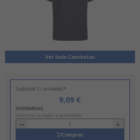
Ver tudo Camisetas
Subtotal (1 unidade)*
9,09 €
Add
Unidad(es)
to
Selecione ou digite a quantidade
Basket
Comprar