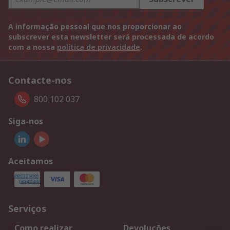
A informação pessoal que nos proporcionar ao
subscrever esta newsletter será processada de acordo
com a nossa
política de privacidade
.
Contacte-nos
800 102 037
Siga-nos
Aceitamos
Serviços
Como realizar
Devoluções