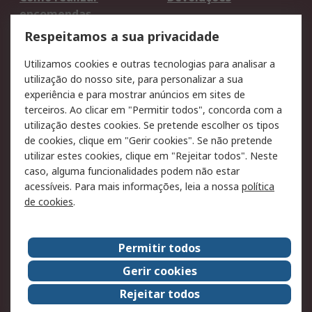
encomendas
Formas de entrega
Qualidade e ambiente
Respeitamos a sua privacidade
RS para particulares
Suporte técnico
Utilizamos cookies e outras tecnologias para analisar a
Pagamento e
utilização do nosso site, para personalizar a sua
faturação
experiência e para mostrar anúncios em sites de
terceiros. Ao clicar em "Permitir todos", concorda com a
Legal
utilização destes cookies. Se pretende escolher os tipos
de cookies, clique em "Gerir cookies". Se não pretende
Aviso legal
Política de cookies
utilizar estes cookies, clique em "Rejeitar todos". Neste
Política de privacidade
Segurança de emails
caso, alguma funcionalidades podem não estar
- Atualizada
acessíveis. Para mais informações, leia a nossa
política
de cookies
.
Condições de venda
Sobre a RS
Permitir todos
A RS no mundo
RS Group
Gerir cookies
Sobre a RS
Trabalhar na RS
Rejeitar todos
ESG