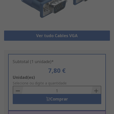
Ver tudo Cables VGA
Subtotal (1 unidade)*
7,80 €
Add
Unidad(es)
to
Selecione ou digite a quantidade
Basket
Comprar