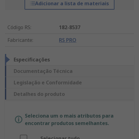
Adicionar a lista de materiais
Código RS
:
182-8537
Fabricante
:
RS PRO
Especificações
Documentação Técnica
Legislação e Conformidade
Detalhes do produto
Seleciona um o mais atributos para
encontrar produtos semelhantes.
Selecionar tudo