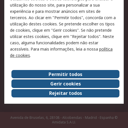
Pagamento e
utilização do nosso site, para personalizar a sua
faturação
experiência e para mostrar anúncios em sites de
terceiros. Ao clicar em "Permitir todos", concorda com a
Legal
utilização destes cookies. Se pretende escolher os tipos
de cookies, clique em "Gerir cookies". Se não pretende
Aviso legal
Política de cookies
utilizar estes cookies, clique em "Rejeitar todos". Neste
Política de privacidade
Segurança de emails
caso, alguma funcionalidades podem não estar
- Atualizada
acessíveis. Para mais informações, leia a nossa
política
de cookies
.
Condições de venda
Sobre a RS
Permitir todos
A RS no mundo
RS Group
Gerir cookies
Sobre a RS
Trabalhar na RS
Rejeitar todos
ESG
Avenida de Bruselas, 6, 28108 - Alcobendas - Madrid - Espanha
©
Amidata S.A.U.