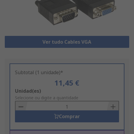
Ver tudo Cables VGA
Subtotal (1 unidade)*
11,45 €
Add
Unidad(es)
to
Selecione ou digite a quantidade
Basket
Comprar