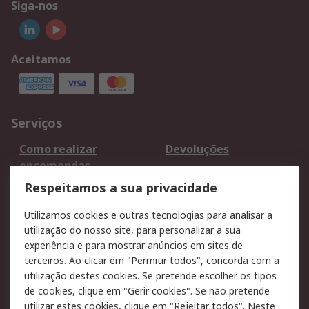
Siga-nos
Aceitamos
Serviços
Como realizar
Devoluções
encomendas
Formas de entrega
Qualidade e ambiente
Respeitamos a sua privacidade
RS para particulares
Suporte técnico
Utilizamos cookies e outras tecnologias para analisar a
Pagamento e
utilização do nosso site, para personalizar a sua
faturação
experiência e para mostrar anúncios em sites de
terceiros. Ao clicar em "Permitir todos", concorda com a
Legal
utilização destes cookies. Se pretende escolher os tipos
de cookies, clique em "Gerir cookies". Se não pretende
Aviso legal
Política de cookies
utilizar estes cookies, clique em "Rejeitar todos". Neste