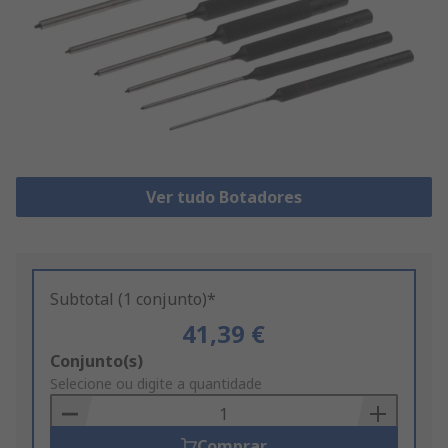
Ver tudo Botadores
Subtotal (1 conjunto)*
41,39 €
Add
Conjunto(s)
to
Selecione ou digite a quantidade
Basket
Comprar