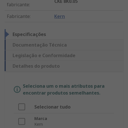
CKE 8K0.05
fabricante
:
Fabricante
:
Kern
Especificações
Documentação Técnica
Legislação e Conformidade
Detalhes do produto
Seleciona um o mais atributos para
encontrar produtos semelhantes.
Selecionar tudo
Marca
Kern