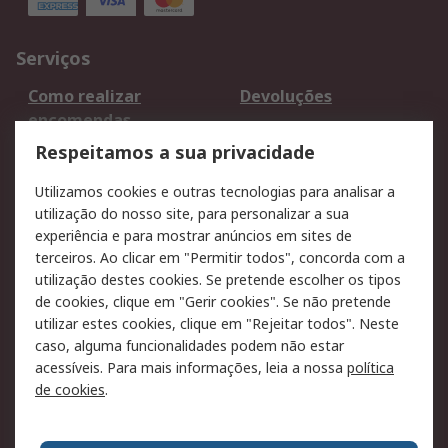
Serviços
Como realizar
Devoluções
encomendas
Formas de entrega
Qualidade e ambiente
Respeitamos a sua privacidade
RS para particulares
Suporte técnico
Utilizamos cookies e outras tecnologias para analisar a
Pagamento e
utilização do nosso site, para personalizar a sua
faturação
experiência e para mostrar anúncios em sites de
terceiros. Ao clicar em "Permitir todos", concorda com a
Legal
utilização destes cookies. Se pretende escolher os tipos
de cookies, clique em "Gerir cookies". Se não pretende
Aviso legal
Política de cookies
utilizar estes cookies, clique em "Rejeitar todos". Neste
Política de privacidade
Segurança de emails
caso, alguma funcionalidades podem não estar
- Atualizada
acessíveis. Para mais informações, leia a nossa
política
de cookies
.
Condições de venda
Sobre a RS