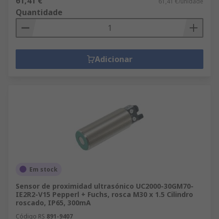
61,41 €
61,41 €/unidade
Quantidade
Adicionar
Em stock
Sensor de proximidad ultrasónico UC2000-30GM70-
IE2R2-V15 Pepperl + Fuchs, rosca M30 x 1.5 Cilindro
roscado, IP65, 300mA
Código RS
891-9407