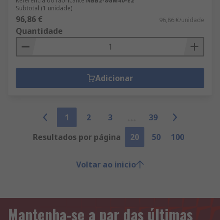
Referência do fabricante
NBB2-8GM40-E2
Subtotal (1 unidade)
96,86 €
96,86 €/unidade
Quantidade
Adicionar
1
2
3
39
Resultados por página
20
50
100
Voltar ao inicio
Mantenha-se a par das últimas