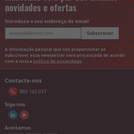
novidades e ofertas
Introduza o seu endereço de email
Subscrever
A informação pessoal que nos proporcionar ao
subscrever esta newsletter será processada de acordo
com a nossa
política de privacidade
.
Contacte-nos
800 102 037
Siga-nos
Aceitamos