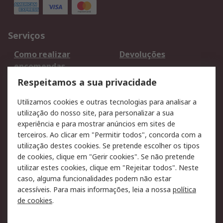
Serviços
Como realizar
Devoluções
encomendas
Formas de entrega
Qualidade e ambiente
Respeitamos a sua privacidade
RS para particulares
Suporte técnico
Utilizamos cookies e outras tecnologias para analisar a
Pagamento e
utilização do nosso site, para personalizar a sua
faturação
experiência e para mostrar anúncios em sites de
terceiros. Ao clicar em "Permitir todos", concorda com a
Legal
utilização destes cookies. Se pretende escolher os tipos
de cookies, clique em "Gerir cookies". Se não pretende
Aviso legal
Política de cookies
utilizar estes cookies, clique em "Rejeitar todos". Neste
Política de privacidade
Segurança de emails
caso, alguma funcionalidades podem não estar
- Atualizada
acessíveis. Para mais informações, leia a nossa
política
de cookies
.
Condições de venda