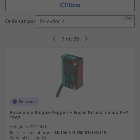
Filtros
Ordenar por
Relevância
1
de
39
Em stock
Fotocélula Bloque Pepperl + Fuchs Difuso, salida PnP,
IP67
Código RS
714-1656
Referência do fabricante
ML100-8-H-350-RT/103/115
Subtotal (1 unidade)