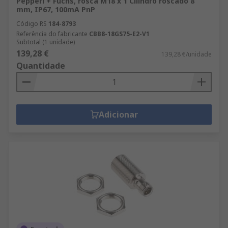
Pepperl + Fuchs, rosca M18 x 1 Cilindro roscado 8
mm, IP67, 100mA PnP
Código RS
184-8793
Referência do fabricante
CBB8-18GS75-E2-V1
Subtotal (1 unidade)
139,28 €
139,28 €/unidade
Quantidade
Adicionar