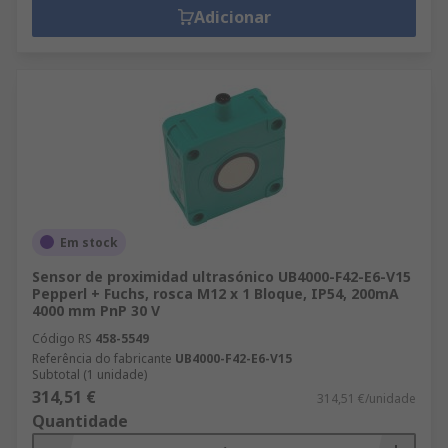
Adicionar
Em stock
Sensor de proximidad ultrasónico UB4000-F42-E6-V15
Pepperl + Fuchs, rosca M12 x 1 Bloque, IP54, 200mA
4000 mm PnP 30 V
Código RS
458-5549
Referência do fabricante
UB4000-F42-E6-V15
Subtotal (1 unidade)
314,51 €
314,51 €/unidade
Quantidade