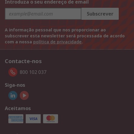
Introduza o seu endereço de email
Subscrever
A informação pessoal que nos proporcionar ao
subscrever esta newsletter será processada de acordo
com a nossa
política de privacidade
.
Contacte-nos
800 102 037
Siga-nos
Aceitamos