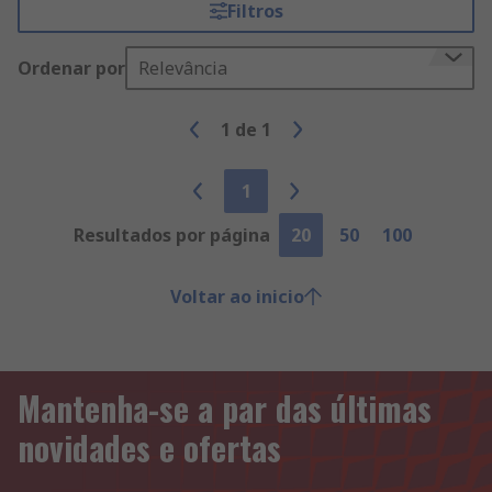
Filtros
Ordenar por
Relevância
1
de
1
1
Resultados por página
20
50
100
Voltar ao inicio
Mantenha-se a par das últimas
novidades e ofertas