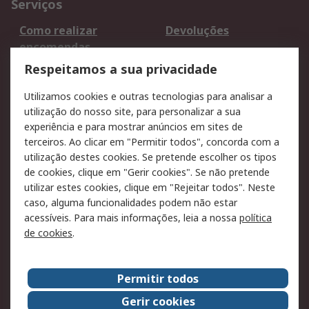
Serviços
Como realizar
Devoluções
encomendas
Formas de entrega
Qualidade e ambiente
Respeitamos a sua privacidade
RS para particulares
Suporte técnico
Utilizamos cookies e outras tecnologias para analisar a
Pagamento e
utilização do nosso site, para personalizar a sua
faturação
experiência e para mostrar anúncios em sites de
terceiros. Ao clicar em "Permitir todos", concorda com a
Legal
utilização destes cookies. Se pretende escolher os tipos
de cookies, clique em "Gerir cookies". Se não pretende
Aviso legal
Política de cookies
utilizar estes cookies, clique em "Rejeitar todos". Neste
Política de privacidade
Segurança de emails
caso, alguma funcionalidades podem não estar
- Atualizada
acessíveis. Para mais informações, leia a nossa
política
de cookies
.
Condições de venda
Sobre a RS
Permitir todos
A RS no mundo
RS Group
Gerir cookies