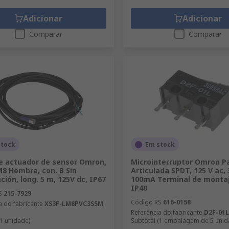
Adicionar
Adicionar
Comparar
Comparar
stock
Em stock
e actuador de sensor Omron,
Microinterruptor Omron P
M8 Hembra, con. B Sin
Articulada SPDT, 125 V ac, 
ción, long. 5 m, 125V dc, IP67
100mA Terminal de montaj
IP40
S
215-7929
Código RS
616-0158
a do fabricante
XS3F-LM8PVC3S5M
Referência do fabricante
D2F-01L
(1 unidade)
Subtotal (1 embalagem de 5 unid