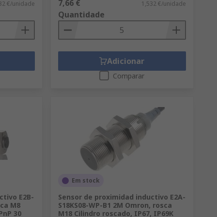
7,66 €
32 €/unidade
1,532 €/unidade
Quantidade
Adicionar
Comparar
Em stock
ctivo E2B-
Sensor de proximidad inductivo E2A-
sca M8
S18KS08-WP-B1 2M Omron, rosca
 PnP 30
M18 Cilindro roscado, IP67, IP69K