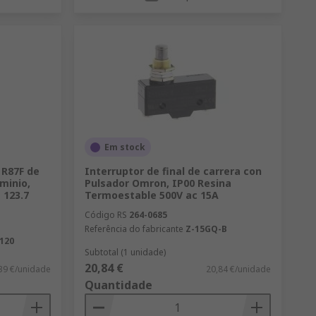
Em stock
 R87F de
Interruptor de final de carrera con
minio,
Pulsador Omron, IP00 Resina
 123.7
Termoestable 500V ac 15A
Código RS
264-0685
Referência do fabricante
Z-15GQ-B
120
Subtotal (1 unidade)
20,84 €
39 €/unidade
20,84 €/unidade
Quantidade