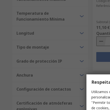
Código R
Referênci
Temperatura de
Funcionamiento Mínima
Subtotal 
11,10 €
Longitud
Quant
Tipo de montaje
Grado de protección IP
Anchura
Respeit
Configuración de contactos
Utilizamos 
personaliza
"Permitir t
Certificación de atmósferas
de cookies,
explosivas