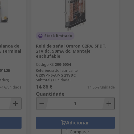
Stock limitado
alanca de
Relé de señal Omron G2RV, SPDT,
A Terminal
21V dc, 50mA dc, Montaje
enchufable
Código RS
200-6054
01L2B
Referência do fabricante
G2RV-1-S-AP-G 21VDC
ades)
Subtotal (1 unidade)
14,86 €
74 €/unidade
14,86 €/unidade
Quantidade
Adicionar
Comparar