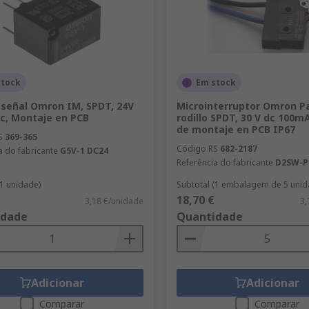
stock
Em stock
 señal Omron IM, SPDT, 24V
Microinterruptor Omron P
dc, Montaje en PCB
rodillo SPDT, 30 V dc 100m
de montaje en PCB IP67
S
369-365
Código RS
682-2187
a do fabricante
G5V-1 DC24
Referência do fabricante
D2SW-P
(1 unidade)
Subtotal (1 embalagem de 5 unid
18,70 €
3,18 €/unidade
3,
idade
Quantidade
Adicionar
Adicionar
Comparar
Comparar