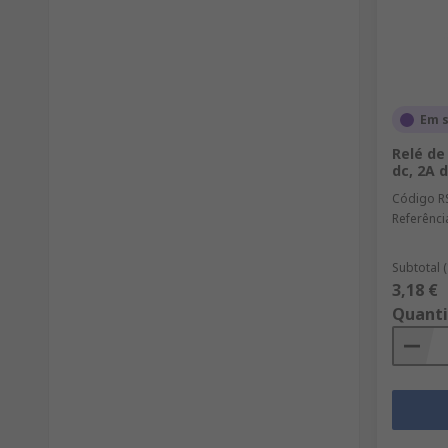
Em 
Relé de
dc, 2A 
Código R
Referênci
Subtotal 
3,18 €
Quant