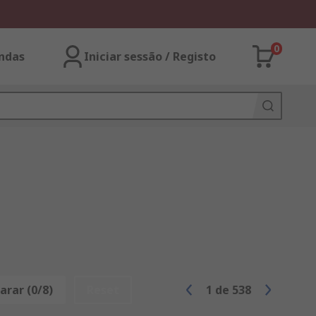
0
ndas
Iniciar sessão / Registo
rar (0/8)
Reset
1
de
538