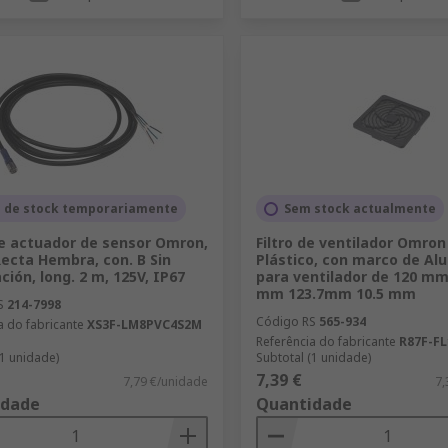
a de stock temporariamente
Sem stock actualmente
e actuador de sensor Omron,
Filtro de ventilador Omron
Recta Hembra, con. B Sin
Plástico, con marco de Alu
ción, long. 2 m, 125V, IP67
para ventilador de 120 mm
mm 123.7mm 10.5 mm
S
214-7998
Código RS
565-934
a do fabricante
XS3F-LM8PVC4S2M
Referência do fabricante
R87F-FL
(1 unidade)
Subtotal (1 unidade)
7,39 €
7,79 €/unidade
7,
idade
Quantidade