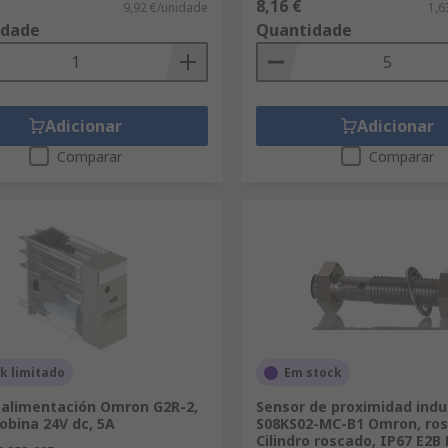
8,16 €
9,92 €/unidade
1,6
idade
Quantidade
Adicionar
Adicionar
Comparar
Comparar
k limitado
Em stock
 alimentación Omron G2R-2,
Sensor de proximidad indu
obina 24V dc, 5A
S08KS02-MC-B1 Omron, ro
Cilindro roscado, IP67 E2B