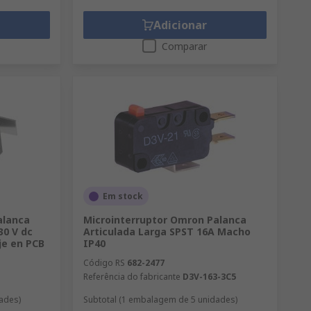
Adicionar
Comparar
Em stock
alanca
Microinterruptor Omron Palanca
30 V dc
Articulada Larga SPST 16A Macho
e en PCB
IP40
Código RS
682-2477
Referência do fabricante
D3V-163-3C5
ades)
Subtotal (1 embalagem de 5 unidades)