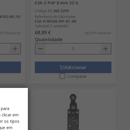
E2A-S PnP 8 mm 32 V,
Código RS
265-5299
8KS02-MC-B1
Referência do fabricante
E2A-S18KS08-WP-B1 2M
Subtotal (1 unidade)
68,89 €
85 €/unidade
68,89 €/unidade
Quantidade
Adicionar
Comparar
 para
 clicar em
er os tipos
ique em