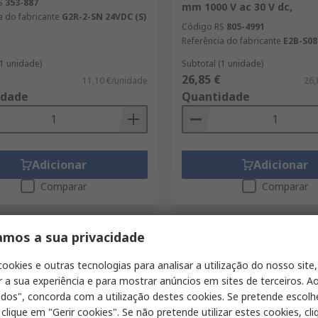
S
353-887
mm 1000 V ac 30 V dc,
a do fabricante
G2R-2-SN 24VDC (S)
Código RS
805-4991
Referência do fabricante
E2B-S0
(1 unidade)
Subtotal (1 unidade)
26,85 €
11,10 €/unidade
26,
idade
Quantidade
Adicionar
Adicionar
Comparar
Comparar
amos a sua privacidade
cookies e outras tecnologias para analisar a utilização do nosso site,
r a sua experiência e para mostrar anúncios em sites de terceiros. Ao
odos", concorda com a utilização destes cookies. Se pretende escolh
 clique em "Gerir cookies". Se não pretende utilizar estes cookies, cl