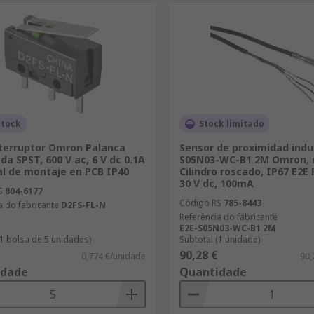
stock
Stock limitado
terruptor Omron Palanca
Sensor de proximidad indu
da SPST, 600 V ac, 6 V dc 0.1A
S05N03-WC-B1 2M Omron, 
l de montaje en PCB IP40
Cilindro roscado, IP67 E2
30 V dc, 100mA
S
804-6177
Código RS
785-8443
a do fabricante
D2FS-FL-N
Referência do fabricante
E2E-S05N03-WC-B1 2M
(1 bolsa de 5 unidades)
Subtotal (1 unidade)
90,28 €
0,774 €/unidade
90,
idade
Quantidade