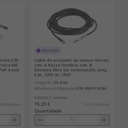
Em stock
ctivo E2E-
Cable de actuador de sensor Omron,
rosca M5
con. A Recta Hembra, con. B
E PnP 4 mm
Extremo libre Sin terminación, long.
5 m, 125V dc, IP67
Código RS
778-8741
Referência do fabricante
XS3F-M8PVC4S5M
Subtotal (1 unidade)
15,25 €
28 €/unidade
15,25 €/unidade
Quantidade