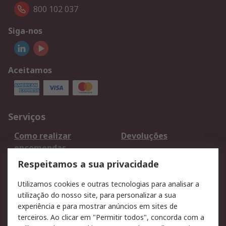
800 102 037
Siga-nos
Aceitamos
Serviços
Como realizar
Devoluções
encomendas
Formas de entrega
Qualidade e ambiente
Respeitamos a sua privacidade
RS para particulares
Suporte técnico
Utilizamos cookies e outras tecnologias para analisar a
Pagamento e
utilização do nosso site, para personalizar a sua
faturação
experiência e para mostrar anúncios em sites de
terceiros. Ao clicar em "Permitir todos", concorda com a