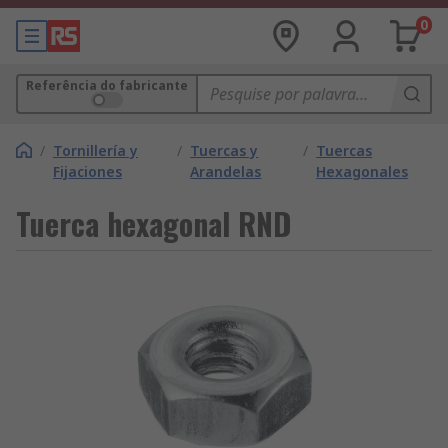
0
Referência do fabricante
/
Tornillería y
/
Tuercas y
/
Tuercas
Fijaciones
Arandelas
Hexagonales
Tuerca hexagonal RND