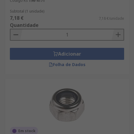
Código RS
196-4171
Subtotal (1 unidade)
7,18 €
7,18 €/unidade
Quantidade
Adicionar
Folha de Dados
Em stock