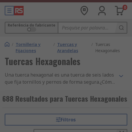
0
Referência do fabricante
/
Tornillería y
/
Tuercas y
/
Tuercas
Fijaciones
Arandelas
Hexagonales
Tuercas Hexagonales
Una tuerca hexagonal es una tuerca de seis lados
que fija tornillos y pernos de forma segura.¿Cómo
funciona?Gracias a que la tuerca hexagonal tiene
seis lados, facilitar el trabajo y es muy
688 Resultados para Tuercas Hexagonales
versátil.Características y ventajas• Las tuercas
hexagonales están disponibles en varios
tamaños.• Están disponibles en diferentes
Filtros
materiales.• Están disponibles con diferentes
acabados.• Son fáciles de apretar y aflojar.•