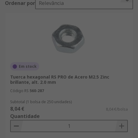
Ordenar por
Relevância
Accesibles desde 360 grados gracias a su forma.
¿Dónde podría usar uno?• Aplicaciones de
automoción• Industria de la construcción•
Industrial general• Maquinaria• Talleres•
Entusiastas del bricolaje• Hogar
Em stock
Tuerca hexagonal RS PRO de Acero M2.5 Zinc
brillante, alt. 2.0 mm
Código RS
560-287
Subtotal (1 bolsa de 250 unidades)
8,04 €
8,04 €/bolsa
Quantidade