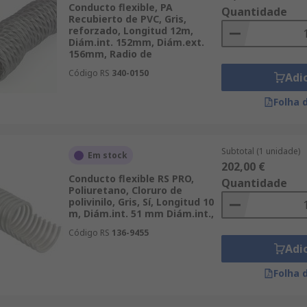
Conducto flexible, PA
Quantidade
Recubierto de PVC, Gris,
reforzado, Longitud 12m,
Diám.int. 152mm, Diám.ext.
156mm, Radio de
Código RS
340-0150
Adi
Folha 
Subtotal (1 unidade)
Em stock
202,00 €
Conducto flexible RS PRO,
Quantidade
Poliuretano, Cloruro de
polivinilo, Gris, Sí, Longitud 10
m, Diám.int. 51 mm Diám.int.,
Código RS
136-9455
Adi
Folha 