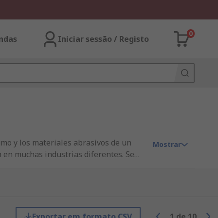
0
ndas
Iniciar sessão / Registo
umo y los materiales abrasivos de un
Mostrar
n en muchas industrias diferentes. Se
iz● Industria alimentaria● Aire
Exportar em formato CSV
1
de
10