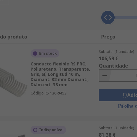
 do produto
Preço
Subtotal (1 unidade)
Em stock
106,59 €
Conducto flexible RS PRO,
Quantidade
Poliuretano, Transparente,
Gris, Sí, Longitud 10 m,
Diám.int. 32 mm Diám.int.,
Diám.ext. 38 mm
Código RS
136-9453
Adi
Folha 
Subtotal (1 unidade)
Indisponível
81,38 €