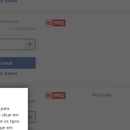
de Dados
 10 metros)
-
110,50 €/bobina
cionar
de Dados
Reforzado
228,22 €/unidade
 para
 clicar em
er os tipos
ique em