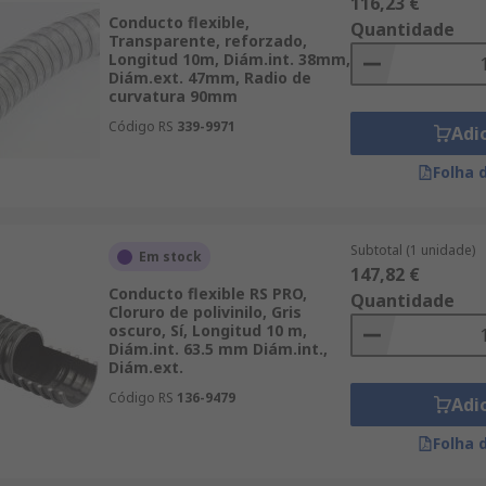
116,23 €
Conducto flexible,
Quantidade
Transparente, reforzado,
Longitud 10m, Diám.int. 38mm,
Diám.ext. 47mm, Radio de
curvatura 90mm
Código RS
339-9971
Adi
Folha 
Subtotal (1 unidade)
Em stock
147,82 €
Conducto flexible RS PRO,
Quantidade
Cloruro de polivinilo, Gris
oscuro, Sí, Longitud 10 m,
Diám.int. 63.5 mm Diám.int.,
Diám.ext.
Código RS
136-9479
Adi
Folha 