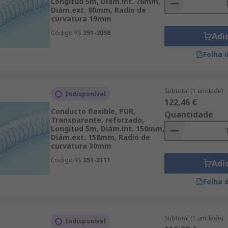
Longitud 5m, Diám.int. 76mm,
Diám.ext. 80mm, Radio de
curvatura 19mm
Código RS
351-3098
Adi
Folha 
Subtotal (1 unidade)
Indisponível
122,46 €
Conducto flexible, PUR,
Quantidade
Transparente, reforzado,
Longitud 5m, Diám.int. 150mm,
Diám.ext. 158mm, Radio de
curvatura 30mm
Código RS
351-3111
Adi
Folha 
Subtotal (1 unidade)
Indisponível