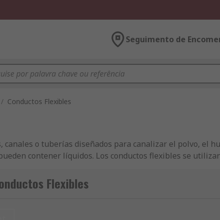
Seguimento de Encome
/
Conductos Flexibles
 canales o tuberías diseñados para canalizar el polvo, el h
ueden contener líquidos. Los conductos flexibles se utiliza
do en:● Industria química● Agricultura● Industria automotr
onductos Flexibles
et