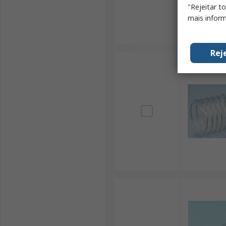
"Rejeitar t
mais inform
Rej