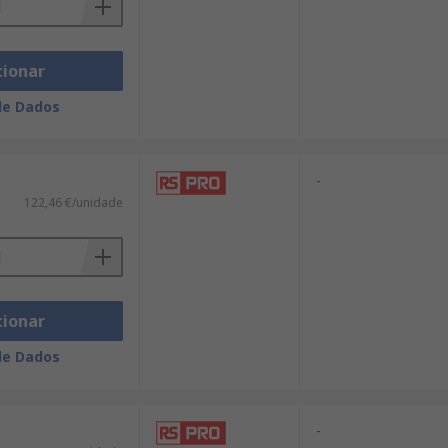
cionar
de Dados
-
122,46 €/unidade
cionar
de Dados
-