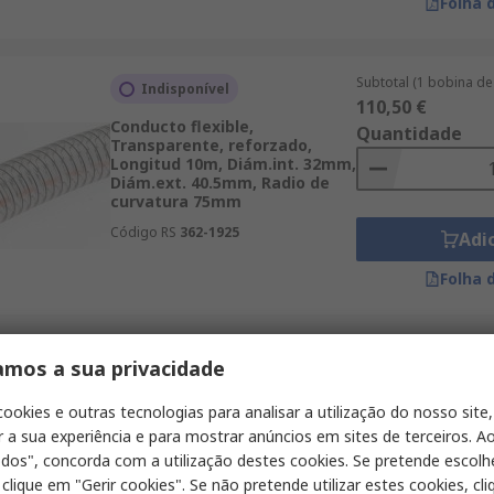
Folha 
Subtotal (1 bobina de
Indisponível
110,50 €
Conducto flexible,
Quantidade
Transparente, reforzado,
Longitud 10m, Diám.int. 32mm,
Diám.ext. 40.5mm, Radio de
curvatura 75mm
Código RS
362-1925
Adi
Folha 
Subtotal (1 unidade)
amos a sua privacidade
Em stock
228,22 €
Conducto flexible RS PRO,
Quantidade
cookies e outras tecnologias para analisar a utilização do nosso site,
Cloruro de polivinilo, Gris
r a sua experiência e para mostrar anúncios em sites de terceiros. Ao
oscuro, Sí, Longitud 5 m,
Diám.int. 152 mm Diám.int.,
odos", concorda com a utilização destes cookies. Se pretende escolh
Diám.ext.
 clique em "Gerir cookies". Se não pretende utilizar estes cookies, cl