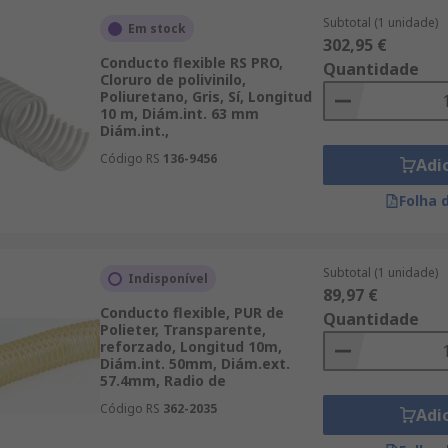
Subtotal (1 unidade)
Em stock
302,95 €
Conducto flexible RS PRO,
Quantidade
Cloruro de polivinilo,
Poliuretano, Gris, Sí, Longitud
10 m, Diám.int. 63 mm
Diám.int.,
Código RS
136-9456
Adi
Folha 
Subtotal (1 unidade)
Indisponível
89,97 €
Conducto flexible, PUR de
Quantidade
Polieter, Transparente,
reforzado, Longitud 10m,
Diám.int. 50mm, Diám.ext.
57.4mm, Radio de
Código RS
362-2035
Adi