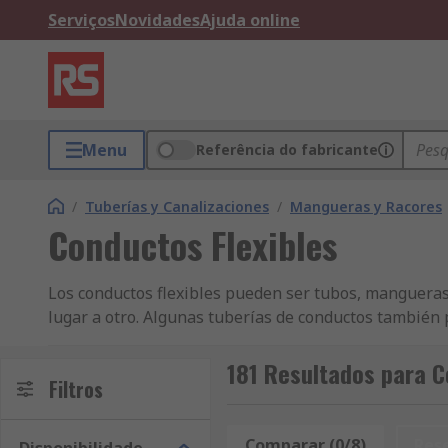
Serviços
Novidades
Ajuda online
Menu
Referência do fabricante
/
Tuberías y Canalizaciones
/
Mangueras y Racores
Conductos Flexibles
Los conductos flexibles pueden ser tubos, mangueras,
lugar a otro. Algunas tuberías de conductos también p
suministran en diversos tamaños y materiales.Utiliza
acondicionado● Sector de la construcción
181 Resultados para C
Filtros
Comparar (0/8)
Res