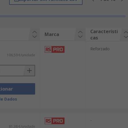
Característi
Marca
cas
Reforzado
106,59 €/unidade
cionar
de Dados
-
81,38 €/unidade