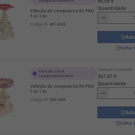
49,09 €
temporariamente
Quantidade
Válvula de compuerta RS PRO
1 in 1 in
Código RS
261-0328
Adi
Folha 
Subtotal (1 unidade)
Fora de stock
367,67 €
temporariamente
Quantidade
Válvula de compuerta RS PRO
1 in 1 in
Código RS
284-2569
Adi
Folha 