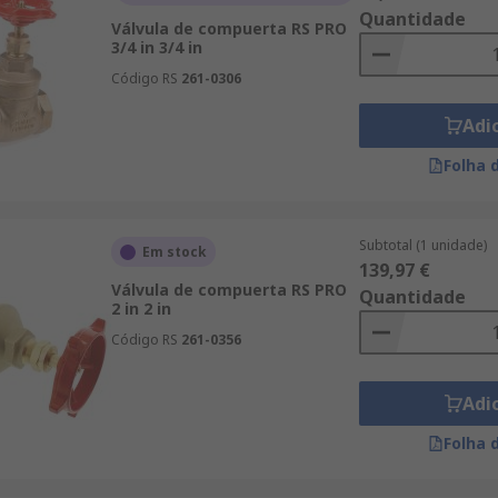
Quantidade
Válvula de compuerta RS PRO
3/4 in 3/4 in
Código RS
261-0306
Adi
Folha 
Subtotal (1 unidade)
Em stock
139,97 €
Válvula de compuerta RS PRO
Quantidade
2 in 2 in
Código RS
261-0356
Adi
Folha 