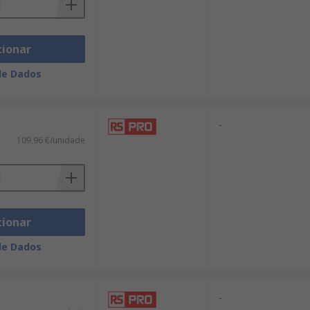
cionar
de Dados
-
109,96 €/unidade
cionar
de Dados
-