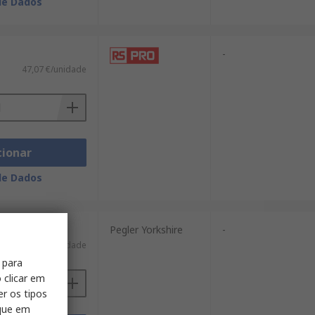
de Dados
-
47,07 €/unidade
cionar
de Dados
Pegler Yorkshire
-
28,54 €/unidade
 para
 clicar em
er os tipos
ique em