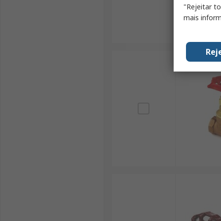
"Rejeitar t
mais inform
Rej