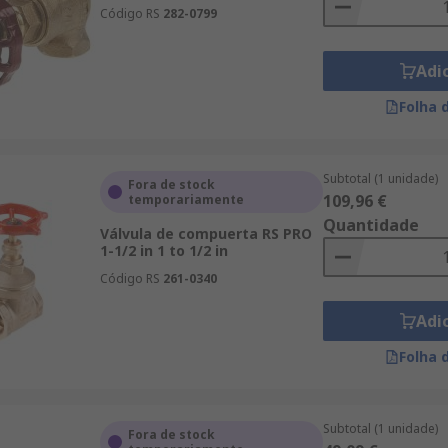
Código RS
282-0799
Adi
Folha 
Subtotal (1 unidade)
Fora de stock
109,96 €
temporariamente
Quantidade
Válvula de compuerta RS PRO
1-1/2 in 1 to 1/2 in
Código RS
261-0340
Adi
Folha 
Subtotal (1 unidade)
Fora de stock