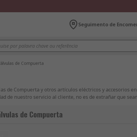
Seguimento de Encome
Válvulas de Compuerta
 de Compuerta y otros artículos eléctricos y accesorios en 
idad de nuestro servicio al cliente, no es de extrañar que s
nto de empresas con productos de Válvulas de Compuerta, Vá
podrán disfrutar del servicio de entrega en 24/48 h con sus
álvulas de Compuerta
uestros productos de Válvulas de Compuerta cumplen los má
a antes de comprar online con nosotros. No sólo ofrecemos 
spaldados por ingenieros cualificados que facilitan inform
et