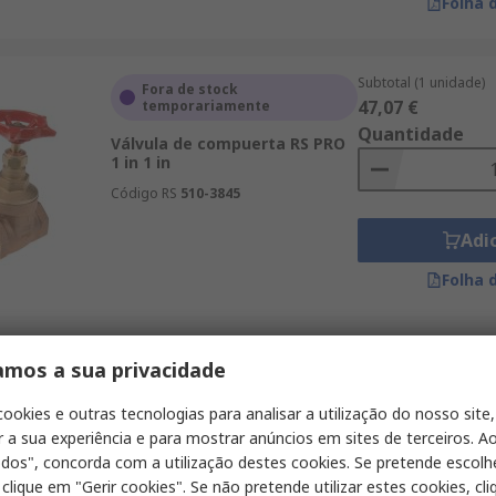
Folha 
Subtotal (1 unidade)
Fora de stock
47,07 €
temporariamente
Quantidade
Válvula de compuerta RS PRO
1 in 1 in
Código RS
510-3845
Adi
Folha 
Subtotal (1 unidade)
amos a sua privacidade
Em stock
28,54 €
Válvula de compuerta Pegler
Quantidade
cookies e outras tecnologias para analisar a utilização do nosso site,
Yorkshire, 103008 3/4 in 3/4 in
r a sua experiência e para mostrar anúncios em sites de terceiros. Ao
Código RS
511-5084
odos", concorda com a utilização destes cookies. Se pretende escolh
Referência do fabricante
103008
 clique em "Gerir cookies". Se não pretende utilizar estes cookies, cl