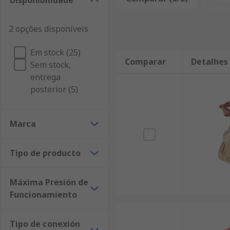
Disponibilidade
si compra grandes cantidades y realiza pedidos desd
disponibles para la compra online varían desde Sferac
2 opções disponíveis
navegar y refinar su búsqueda de Válvulas de Compuer
disponibilidad. RS también tiene una selección más 
Em stock (25)
variedad de productos de Válvulas de Compuerta eléct
Comparar
Detalhes
Sem stock,
Herramientas completas, incluidos los componentes d
entrega
web o realizar una consulta con nuestro departament
posterior (5)
Marca
Tipo de producto
Máxima Presión de
Funcionamiento
Tipo de conexión