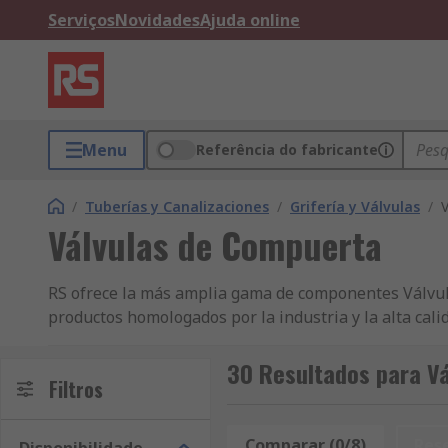
Serviços
Novidades
Ajuda online
Menu
Referência do fabricante
/
Tuberías y Canalizaciones
/
Grifería y Válvulas
/
Válvulas de Compuerta
RS ofrece la más amplia gama de componentes Válvulas
productos homologados por la industria y la alta cal
uno de los líderes en lo que respecta al abastecimie
Los clientes que posean una cuenta comercial con RS 
30 Resultados para V
Filtros
de Compuerta. Nos esforzamos para garantizar que n
seguridad, así que usted puede tener plena confianz
productos de Válvulas y Machos de Roscar, estamos re
Comparar (0/8)
Res