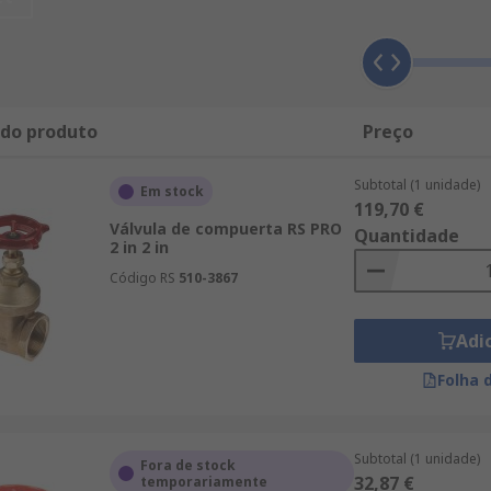
e 600 €, podía beneficiarse de nuestras ofertas. Nuestras 
o hasta IBP Conex. RS permite realizar sus pedidos de forma
ta, buscar los productos disponibles por orden alfabético, 
amplia de artículos en nuestra gama de Mantenimiento, Mec
ricos e industriales. Para consultar las líneas de product
 do produto
Preço
e Tuberías y Canalizaciones y de Válvulas y Machos de Ros
o técnico.
Subtotal (1 unidade)
Em stock
119,70 €
Válvula de compuerta RS PRO
Quantidade
2 in 2 in
Código RS
510-3867
Adi
Folha 
Subtotal (1 unidade)
Fora de stock
32,87 €
temporariamente