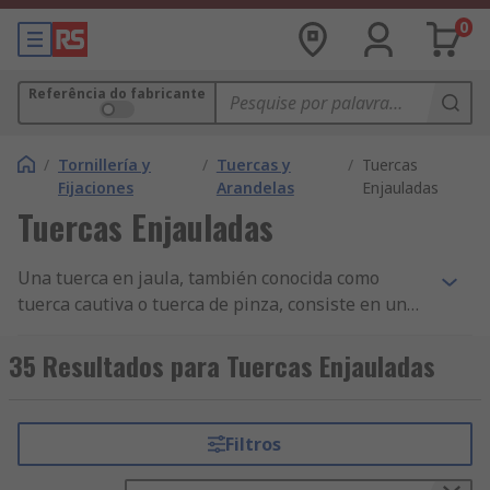
0
Referência do fabricante
/
Tornillería y
/
Tuercas y
/
Tuercas
Fijaciones
Arandelas
Enjauladas
Tuercas Enjauladas
Una tuerca en jaula, también conocida como
tuerca cautiva o tuerca de pinza, consiste en una
tuerca rodeada por una caja de acero con resorte.
En cualquier lado de la caja hay dos alas o
35 Resultados para Tuercas Enjauladas
lengüetas de acero con resorte que, cuando se
comprimen, permiten que la caja se pueda
insertar en un orificio cuadrado. Una tuerca en
Filtros
jaula elimina la necesidad de orificios roscados; la
caja se inserta en un orificio cuadrado cortado