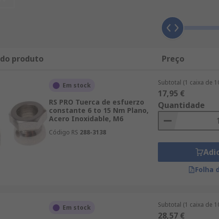
 Tuercas de Corte, y sus resultados se organizarán por la ma
página web para localizar las páginas de soporte. La Zona T
ada producto de Tuercas de Corte y sus usos, así como espe
 Mecánica y Herramientas, todos nuestros productos de Tue
abricados directamente por RS. La satisfacción del cliente 
 do produto
Preço
producto de Tuercas de Corte llegará en 24/48 h.
Subtotal (1 caixa de 
Em stock
17,95 €
RS PRO Tuerca de esfuerzo
Quantidade
constante 6 to 15 Nm Plano,
Acero Inoxidable, M6
Código RS
288-3138
Adi
Folha 
Subtotal (1 caixa de 
Em stock
28,57 €