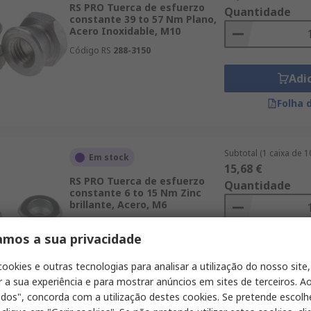
RS PRO Tuerca de esfuerzo
Quantidade
constante 39 to 57 Nm Plano,
Acero Inoxidable, M10
Código RS
288-3150
Adi
Folha 
Subtotal (1 caixa de 
Em stock
15,68 €
RS PRO Tuerca de esfuerzo
Quantidade
constante 6 to 15 Nm Zinc
brillante, Acero, M6
Código RS
288-3188
amos a sua privacidade
Adi
cookies e outras tecnologias para analisar a utilização do nosso site,
Folha 
r a sua experiência e para mostrar anúncios em sites de terceiros. Ao
odos", concorda com a utilização destes cookies. Se pretende escolh