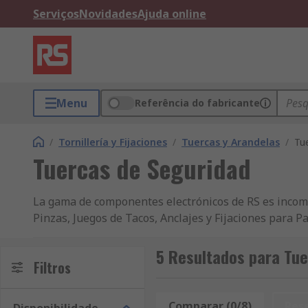
Serviços
Novidades
Ajuda online
Menu
Referência do fabricante
/
Tornillería y Fijaciones
/
Tuercas y Arandelas
/
Tu
Tuercas de Seguridad
La gama de componentes electrónicos de RS es incomp
Pinzas, Juegos de Tacos, Anclajes y Fijaciones para 
stock y ofrecemos otros miles de componentes de Tue
mundo, que se suministran con el nivel más alto de ca
5 Resultados para Tu
Filtros
solicitar otros productos de nuestra gama de Mante
Herramientas de RS incluye Fijaciones y Sujeciones y 
cualquier consulta o duda acerca de su producto dispo
Comparar (0/8)
Res