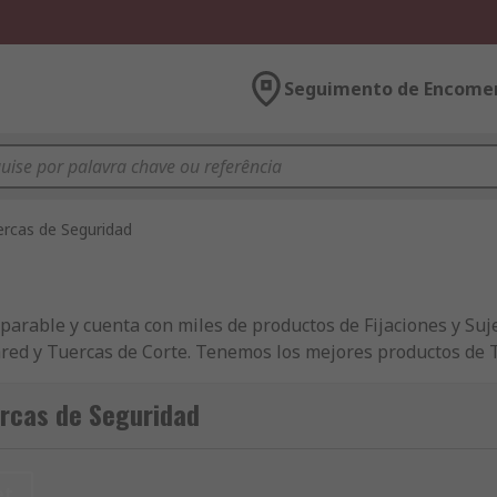
Seguimento de Encome
ercas de Seguridad
arable y cuenta con miles de productos de Fijaciones y Suj
Pared y Tuercas de Corte. Tenemos los mejores productos de 
rcas y Arandelas homologados por la industria para las empr
lidad y con un servicio de atención al cliente inmejorable.
ercas de Seguridad
nimiento, Mecánica y Herramientas. La amplia gama de prod
Fijaciones y Sujeciones, todos disponibles para una entrega 
nemos de un servicio de soporte técnico gratuito. Nuestro sit
et