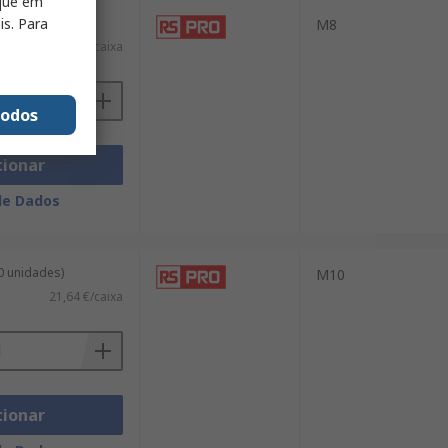
ique em
is. Para
10 unidades)
M8
20,59 €/caixa
todos
cionar
de Dados
10 unidades)
M10
21,64 €/caixa
cionar