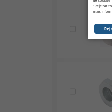
de cookies,
"Rejeitar t
mais inform
Rej