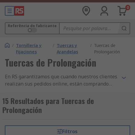
0
Referência do fabricante
/
Tornillería y
/
Tuercas y
/
Tuercas de
Fijaciones
Arandelas
Prolongación
Tuercas de Prolongación
En RS garantizamos que cuando nuestros clientes
realizan sus pedidos online, están comprando
productos de la más alta calidad y que cumplen
con las normas de seguridad pertinentes. Hemos
15 Resultados para Tuercas de
construido nuestra reputación sobre nuestro
Prolongación
servicio al cliente. Todas nuestras gamas de
componentes de Tuercas de Conexión y otros
productos de Tuercas y Arandelas y Fijaciones y
Filtros
Sujeciones tienen la mayor disponibilidad de