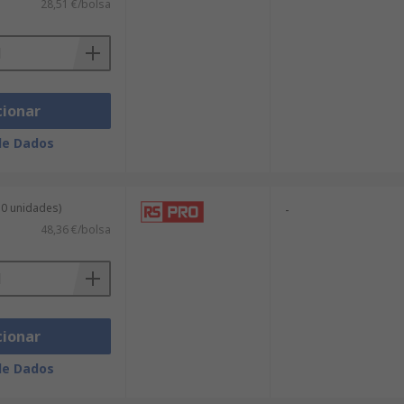
28,51 €/bolsa
cionar
de Dados
50 unidades)
-
48,36 €/bolsa
cionar
de Dados