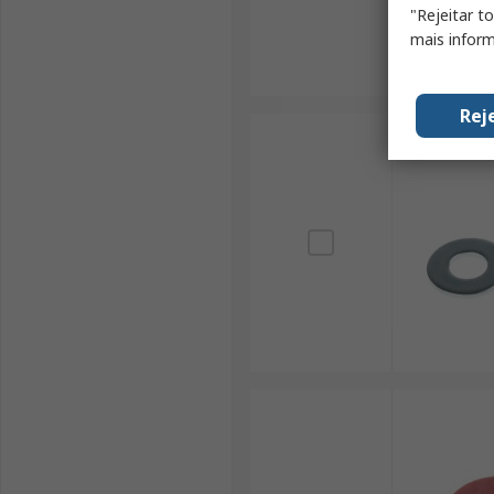
"Rejeitar t
mais inform
Rej