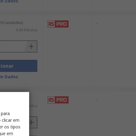
de Dados
250 unidades)
-
4,40 €/bolsa
cionar
de Dados
100 unidades)
-
5,02 €/bolsa
 para
 clicar em
er os tipos
ique em