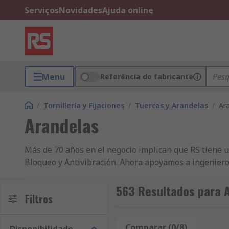
Serviços
Novidades
Ajuda online
Menu
Referência do fabricante
/
Tornillería y Fijaciones
/
Tuercas y Arandelas
/
Ar
Arandelas
Más de 70 años en el negocio implican que RS tiene
Bloqueo y Antivibración. Ahora apoyamos a ingeniero
productos de Tuercas y Arandelas a clientes en más d
al cliente ya sea Tuercas de Conexión o Arandelas d
563 Resultados para 
Filtros
online varían desde Richco hasta RS. RS permite reali
Arandelas de Bloqueo y Antivibración, buscar los prod
tiene una selección más amplia de artículos en nues
Comparar (0/8)
Res