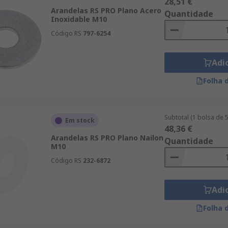
28,51 €
Arandelas RS PRO Plano Acero
Quantidade
Inoxidable M10
Código RS
797-6254
Adi
Folha 
Subtotal (1 bolsa de 
Em stock
48,36 €
Arandelas RS PRO Plano Nailon
Quantidade
M10
Código RS
232-6872
Adi
Folha 