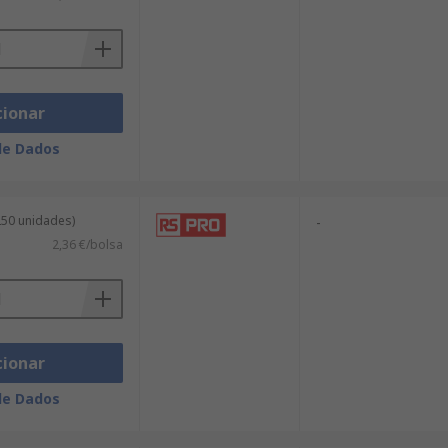
cionar
de Dados
250 unidades)
-
2,36 €/bolsa
cionar
de Dados