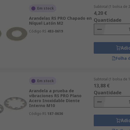
Subtotal (1 bolsa de 
Em stock
4,20 €
Arandelas RS PRO Chapado en
Quantidade
Níquel Latón M2
Código RS
483-0619
Adi
Folha 
Subtotal (1 bolsa de 
Em stock
13,88 €
Arandela a prueba de
Quantidade
vibraciones RS PRO Plano
Acero Inoxidable Diente
Interno M10
Código RS
187-0636
Adi