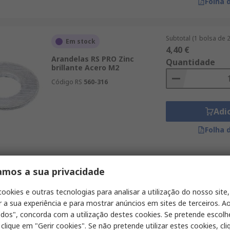
Folha 
Subtotal (1 bolsa de 
Em stock
4,40 €
Arandelas RS PRO Zinc
Quantidade
brillante Acero M2
Código RS
560-316
Adi
Folha 
Subtotal (1 bolsa de 
amos a sua privacidade
Em stock
5,02 €
Arandela de bloqueo y
Quantidade
cookies e outras tecnologias para analisar a utilização do nosso site,
antivibración RS PRO Plano
r a sua experiência e para mostrar anúncios em sites de terceiros. Ao
Cobre Ondulada M2
odos", concorda com a utilização destes cookies. Se pretende escolh
Código RS
289-635
 clique em "Gerir cookies". Se não pretende utilizar estes cookies, cl