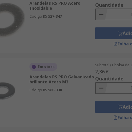
Arandelas RS PRO Acero
Quantidade
Inoxidable
Código RS
527-347
Adi
Folha 
Subtotal (1 bolsa de 
Em stock
2,36 €
Arandelas RS PRO Galvanizado
Quantidade
brillante Acero M3
Código RS
560-338
Adi
Folha 