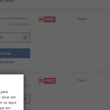
de Dados
m de 100 unidades)
Plana
0,132 €/unidade
cionar
de Dados
m de 100 unidades)
Plana
0,652 €/unidade
 para
 clicar em
er os tipos
ique em