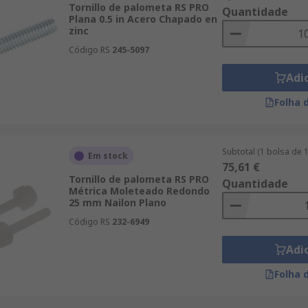
Tornillo de palometa RS PRO
Quantidade
Plana 0.5 in Acero Chapado en
zinc
Código RS
245-5097
Adi
Folha 
Subtotal (1 bolsa de 
Em stock
75,61 €
Tornillo de palometa RS PRO
Quantidade
Métrica Moleteado Redondo
25 mm Nailon Plano
Código RS
232-6949
Adi
Folha 