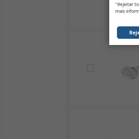
"Rejeitar t
mais inform
Rej