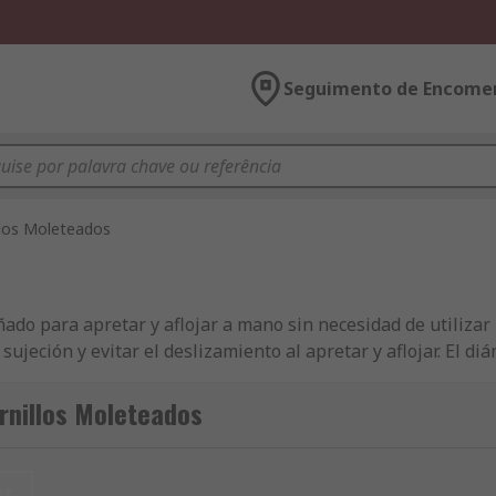
Seguimento de Encome
llos Moleteados
ñado para apretar y aflojar a mano sin necesidad de utilizar 
jeción y evitar el deslizamiento al apretar y aflojar. El d
grado de precisión de rotación.Tipos de tornillos de maripos
 como acero, latón, nylon y resina. También hay diversos ta
rnillos Moleteados
n perfectos para utilizarlos en aplicaciones de maquinaria 
ión.
et