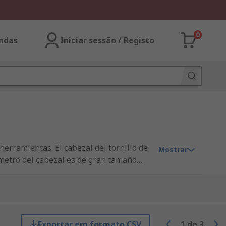
0
ndas
Iniciar sessão / Registo
herramientas. El cabezal del tornillo de
Mostrar
iámetro del cabezal es de gran tamaño
aLos tornillos de mariposa se pueden
maños y longitudes de roscas
y de ordenador donde el espacio es
Exportar em formato CSV
1
de
3