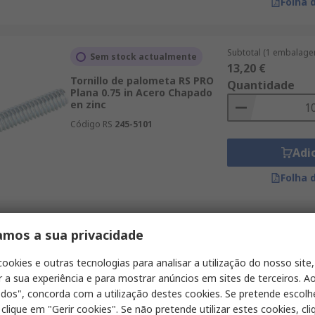
Folha 
Subtotal (1 embalage
Sem stock actualmente
13,20 €
Tornillo de palometa RS PRO
Quantidade
Plana 0.75 in Acero Chapado
en zinc
Código RS
245-5101
Adi
Folha 
Subtotal (1 embalage
amos a sua privacidade
Sem stock actualmente
65,20 €
Tornillo de palometa RS PRO
Quantidade
cookies e outras tecnologias para analisar a utilização do nosso site,
Plana Acero Chapado en zinc
r a sua experiência e para mostrar anúncios em sites de terceiros. Ao
Código RS
245-5040
odos", concorda com a utilização destes cookies. Se pretende escolh
 clique em "Gerir cookies". Se não pretende utilizar estes cookies, cl