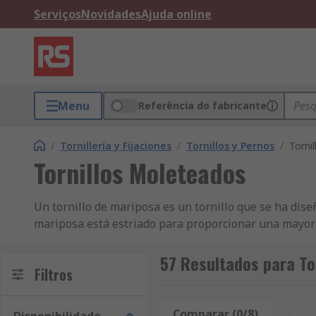
Serviços
Novidades
Ajuda online
Menu
Referência do fabricante
/
Tornillería y Fijaciones
/
Tornillos y Pernos
/
Torni
Tornillos Moleteados
Un tornillo de mariposa es un tornillo que se ha dise
mariposa está estriado para proporcionar una mayor su
para facilitar su uso y también proporciona un alto 
fabricar a partir de una gran variedad de materiales,
57 Resultados para To
Filtros
disponibles.AplicacionesLos tornillos de mariposa so
limitado y no se pueden utilizar herramientas de fijac
Comparar (0/8)
Res