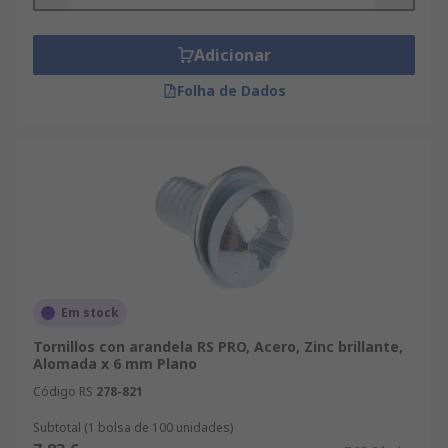
Herramientas completas, incluidos los
componentes de Fijaciones y Sujeciones y de
Tornillos y Pernos, simplemente hay que buscar
Adicionar
en la web o realizar una consulta con nuestro
Folha de Dados
departamento técnico. Nuestras marcas de
Tornillos de Cabeza Alomada disponibles para la
compra online varían desde Schneider Electric
hasta Yahata Neji. RS permite realizar sus
pedidos de forma rápida y fácil, lo que le permite
navegar y refinar su búsqueda de Tornillos de
Cabeza Alomada, buscar los productos
disponibles por orden alfabético, por precio,
marca, fabricante y disponibilidad.
Em stock
Tornillos con arandela RS PRO, Acero, Zinc brillante,
Alomada x 6 mm Plano
Código RS
278-821
Subtotal (1 bolsa de 100 unidades)