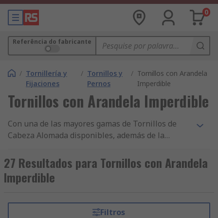
0
Referência do fabricante
/
Tornillería y
/
Tornillos y
/
Tornillos con Arandela
Fijaciones
Pernos
Imperdible
Tornillos con Arandela Imperdible
Con una de las mayores gamas de Tornillos de
Cabeza Alomada disponibles, además de la
entrega en 24/48 h de miles de componentes y
accesorios de Fijaciones y Sujeciones y nuestro
27 Resultados para Tornillos con Arandela
constante compromiso con la calidad, no resulta
Imperdible
sorprendente que RS cuente con clientes en más
de 160 países. Ya realice sus compras de
productos de Tornillos de Cabeza Alomada en
Filtros
grandes cantidades o individualmente, nuestros