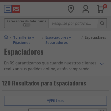
0
Referência do fabricante
/
Tornillería y
/
Espaciadores y
/
Espaciadores
Fijaciones
Separadores
Espaciadores
En RS garantizamos que cuando nuestros clientes
realizan sus pedidos online, están comprando
productos de la más alta calidad y que cumplen
con las normas de seguridad pertinentes. Hemos
120 Resultados para Espaciadores
construido nuestra reputación sobre nuestro
servicio al cliente. Todas nuestras gamas de
componentes de Espaciadores y otros productos
Filtros
de Espaciadores y Separadores y Fijaciones y
Sujeciones tienen la mayor disponibilidad de