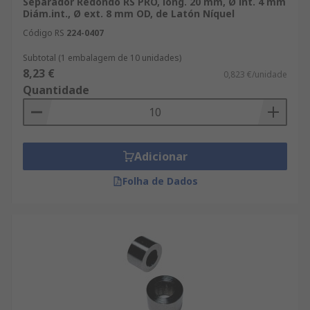
Separador Redondo RS PRO, long. 20 mm, Ø int. 4 mm
Diám.int., Ø ext. 8 mm OD, de Latón Níquel
Código RS
224-0407
Subtotal (1 embalagem de 10 unidades)
8,23 €
0,823 €/unidade
Quantidade
Adicionar
Folha de Dados