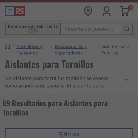
0
Referência do fabricante
/
Tornillería y
/
Espaciadores y
/
Aislantes para
Fijaciones
Separadores
Tornillos
Aislantes para Tornillos
Un aislante para tornillos también se conoce
como arandela de soporte. El aislante para
tornillos está diseñado para aislar tornillos,
remaches o cables de un montaje.Características
59 Resultados para Aislantes para
y ventajas de un aislante para tornillos• Aíslan el
Tornillos
tornillo de forma térmica para que no hagan
contacto metal con metal• Reducen la vibración•
Actúan como espaciadores y guías• Son fuertes y
Filtros
resistentes a la corrosión• Se pueden utilizar