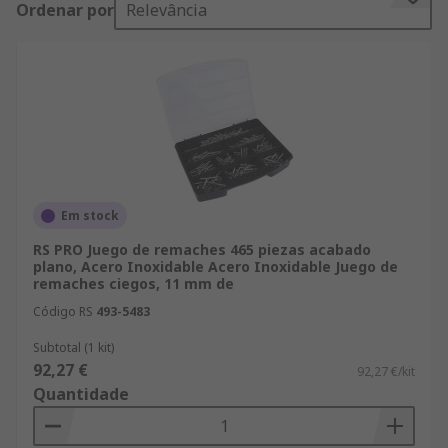
Ordenar por
Relevância
mayor disponibilidad de stock en el mercado. Con
un servicio de entrega altamente eficiente,
recibirá los productos de Juegos de Remache
justo cuando los necesite. Ya realice sus compras
de productos de Juegos de Remache en grandes
cantidades o individualmente, nuestros clientes
pueden beneficiarse de la entrega en 24/48 h en
miles de artículos. Y si usted necesita sus
componentes de Juegos de Remache u otros
Em stock
productos de Remaches y Herramientas de
RS PRO Juego de remaches 465 piezas acabado
Remache en grandes cantidades (pedidos desde
plano, Acero Inoxidable Acero Inoxidable Juego de
remaches ciegos, 11 mm de
600 €), póngase en contacto con nuestro
departamento de ofertas especiales. En cualquier
Código RS
493-5483
caso, nuestra distribución de producto está
Subtotal (1 kit)
respaldada por el soporte técnico de nuestros
92,27 €
92,27 €/kit
ingenieros de Fijaciones y Sujeciones, que le dan
Quantidade
la tranquilidad de saber que nuestro compromiso
con la excelencia es absoluto. RS también tiene