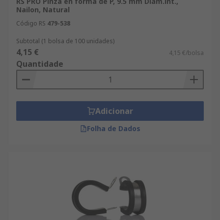
RS PRO Pinza en forma de P, 9.5 mm Diám.int.,
Nailon, Natural
Código RS
479-538
Subtotal (1 bolsa de 100 unidades)
4,15 €
4,15 €/bolsa
Quantidade
Adicionar
Folha de Dados