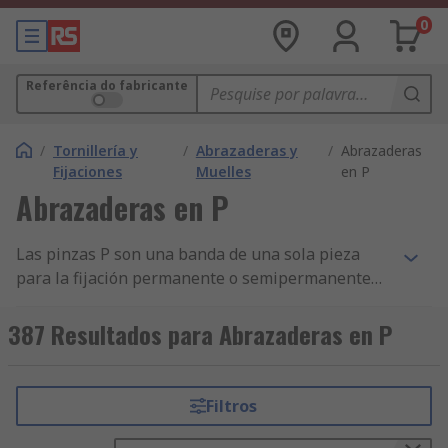
0
Referência do fabricante
/
Tornillería y
/
Abrazaderas y
/
Abrazaderas
Fijaciones
Muelles
en P
Abrazaderas en P
Las pinzas P son una banda de una sola pieza
para la fijación permanente o semipermanente
de cables, mangueras y tuberías.Se suelen
utilizar con elementos en los que es posible que
387 Resultados para Abrazaderas en P
se produzcan rozaduras y daños, como
componentes de automóviles, equipos eléctricos
o electrodomésticos. También se utilizan para
Filtros
soporte interno donde se utilizan kits de
pasamuros.