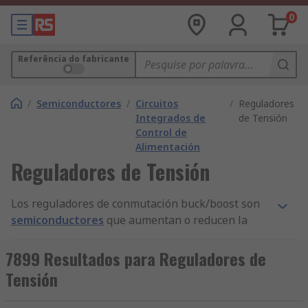
0
Referência do fabricante
/
Semiconductores
/
Circuitos
/
Reguladores
Integrados de
de Tensión
Control de
Alimentación
Reguladores de Tensión
Los reguladores de conmutación buck/boost son
semiconductores
que aumentan o reducen la
tensión de una fuente de alimentación. También
se pueden utilizar para ajustar la tensión de un
7899 Resultados para Reguladores de
circuito eléctrico. Los reguladores de conmutación
Tensión
buck/boost pueden invertir la polaridad de la
entrada, por ejemplo, de positivo a negativo. De