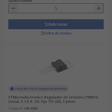
Quantidade
que enfría el componente mediante el contacto
con el aire.
Tipos de reguladores de conmutación
Adicionar
buck/boost
Folha de Dados
Los reguladores de conmutación buck/boost son
compatibles con distintos niveles de tensión de
entrada. Varían en las diferentes cantidades de la
tensión de entrada y de salida que pueden
proporcionar y se suministran en distintos
tamaños y materiales.
Fora de stock temporariamente
STMicroelectronics Regulador de tensión L7905CV,
Lineal, 5 1.5 A -5V, Fijo TO-220, 3 pines
Código RS
168-6066