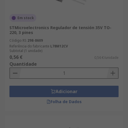
Em stock
STMicroelectronics Regulador de tensión 35V TO-
220, 3 pines
Código RS
298-8609
Referência do fabricante
L78M12CV
Subtotal (1 unidade)
0,56 €
0,56 €/unidade
Quantidade
Adicionar
Folha de Dados