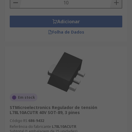
Adicionar
Folha de Dados
Em stock
STMicroelectronics Regulador de tensión
L78L10ACUTR 40V SOT-89, 3 pines
Código RS
686-9432
Referência do fabricante
L78L10ACUTR
Subtotal (1 embalagem de 25 unidades)