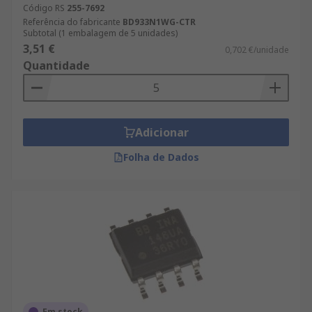
Código RS
255-7692
Referência do fabricante
BD933N1WG-CTR
Subtotal (1 embalagem de 5 unidades)
3,51 €
0,702 €/unidade
Quantidade
Adicionar
Folha de Dados
Em stock