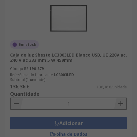
Em stock
Caja de luz Shesto LC3003LED Blanco USB, UE 220V ac,
240 V ac 333 mm 5 W 459mm
Código RS
196-379
Referência do fabricante
LC3003LED
Subtotal (1 unidade)
136,36 €
136,36 €/unidade
Quantidade
Adicionar
Folha de Dados