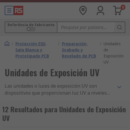
0
Referência do fabricante
/
Protección ESD,
/
Preparación,
/
Unidades
Sala Blanca y
Grabado y
de
Prototipado PCB
Revelado de PCB
Exposición
UV
Unidades de Exposición UV
Las unidades o luces de exposición UV son
dispositivos que proporcionan luz UV a niveles
concentrados.¿Cómo funcionan?Hay lámparas UV
encapsuladas bajo cristal transparente o plástico
12 Resultados para Unidades de Exposición
y emiten luz UV que normalmente es de color
UV
púrpura. Esta luz UV hace contacto sobre una
superficie deseada y suele utilizarse para secar o