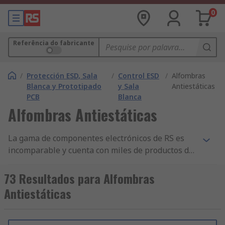
0
Referência do fabricante
/
Protección ESD, Sala
/
Control ESD
/
Alfombras
Blanca y Prototipado
y Sala
Antiestáticas
PCB
Blanca
Alfombras Antiestáticas
La gama de componentes electrónicos de RS es
incomparable y cuenta con miles de productos de
Seguridad, control de ESD y sala limpia, incluidos
componentes de Circuito cerrado de televisión
73 Resultados para Alfombras
(CCTV) y vigilancia de seguridad, Limpieza de
Antiestáticas
derrames y Alfombrillas de protección ESD.
Tenemos los mejores productos de Alfombrillas
de protección ESD y disponibilidad de stock y