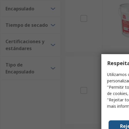
Encapsulado
Tiempo de secado
Certificaciones y
estándares
Respeit
Tipo de
Encapsulado
Utilizamos 
personaliza
"Permitir t
de cookies,
"Rejeitar t
mais inform
Rej