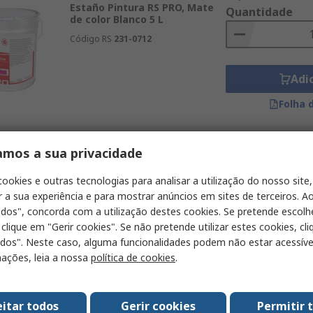
Estaño Pintura RS PRO, Mate
Quantidade
de color Blanco 5 L
Código RS
231-0712
Adi
Folha 
amos a sua privacidade
Subtotal (1 unidade)
Em stock
60,82 €
cookies e outras tecnologias para analisar a utilização do nosso site,
Estaño Pintura RS PRO, Mate
Quantidade
de color Magnolia 5 L
r a sua experiência e para mostrar anúncios em sites de terceiros. Ao
odos", concorda com a utilização destes cookies. Se pretende escolh
Código RS
231-0711
 clique em "Gerir cookies". Se não pretende utilizar estes cookies, cl
odos". Neste caso, alguma funcionalidades podem não estar acessíve
Adi
ações, leia a nossa
política de cookies
.
Folha 
eitar todos
Gerir cookies
Permitir 