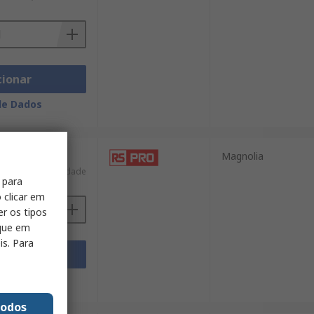
cionar
de Dados
Magnolia
60,82 €/unidade
 para
 clicar em
er os tipos
ique em
is. Para
cionar
de Dados
todos