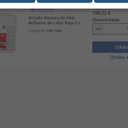
Subtotal (1 unidade)
Em stock
190,32 €
Estaño Pintura RS PRO,
Quantidade
Brillante de color Rojo 5 L
Código RS
169-7682
Adi
Folha 