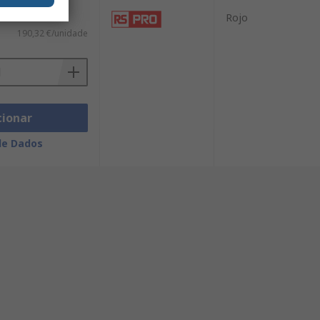
Rojo
190,32 €/unidade
cionar
de Dados