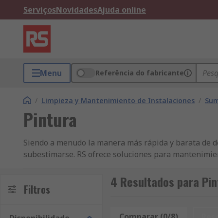
Serviços
Novidades
Ajuda online
Menu
Referência do fabricante
/
Limpieza y Mantenimiento de Instalaciones
/
Sum
Pintura
Siendo a menudo la manera más rápida y barata de de
subestimarse. RS ofrece soluciones para mantenimien
la gama RS Pro. Estamos seguros de que podemos serv
aerosolTambién conocidas como pinturas en spray, las
4 Resultados para Pin
Filtros
utilizan un aerosol para nebulizar la pintura, son u
sean de metal, madera o plástico. Su práctico sistem
obras.Pintura de imprimaciónUtilizadas a menudo par
Comparar (0/8)
Res