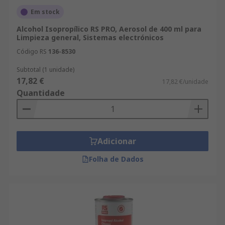
ejemplo, el IPA. Consulte las hojas de datos para
Em stock
conocer los ingredientes y los consejos dados
para cada producto.
Alcohol Isopropílico RS PRO, Aerosol de 400 ml para
Limpieza general, Sistemas electrónicos
Código RS
136-8530
Subtotal (1 unidade)
17,82 €
17,82 €/unidade
Quantidade
Adicionar
Folha de Dados