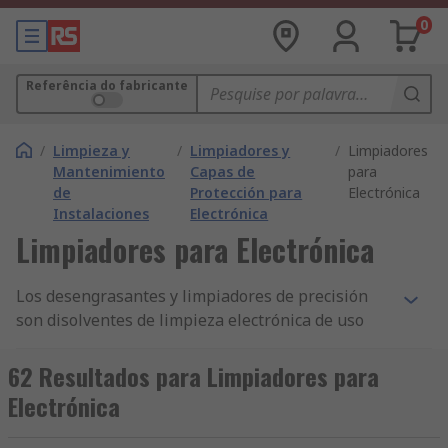
0
Referência do fabricante
/
Limpieza y
/
Limpiadores y
/
Limpiadores
Mantenimiento
Capas de
para
de
Protección para
Electrónica
Instalaciones
Electrónica
Limpiadores para Electrónica
Los desengrasantes y limpiadores de precisión
son disolventes de limpieza electrónica de uso
general que se utilizan para limpiar y eliminar la
grasa, el aceite, el polvo o el flujo de circuitos
62 Resultados para Limpiadores para
electrónicos. Lo hacen limpiando las PCB (placas
Electrónica
de circuito impreso) y los equipos electrónicos,
dejando una superficie limpia, sin residuos de