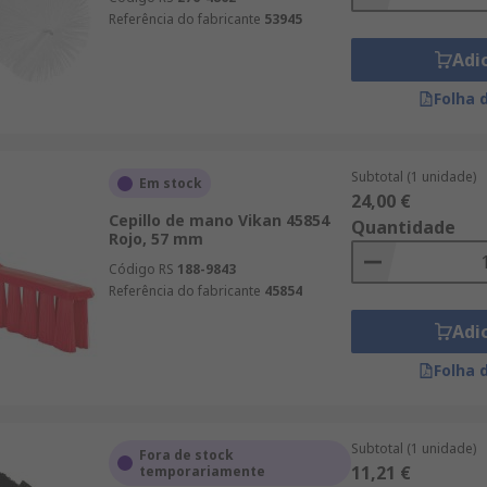
Referência do fabricante
53945
Adi
Folha 
Subtotal (1 unidade)
Em stock
24,00 €
Cepillo de mano Vikan 45854
Quantidade
Rojo, 57 mm
Código RS
188-9843
Referência do fabricante
45854
Adi
Folha 
Subtotal (1 unidade)
Fora de stock
11,21 €
temporariamente