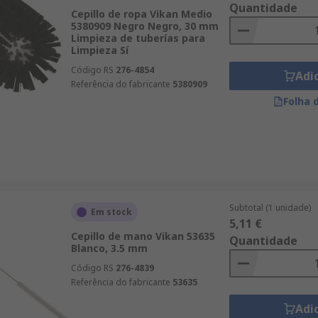
Quantidade
Cepillo de ropa Vikan Medio
5380909 Negro Negro, 30 mm
Limpieza de tuberías para
Limpieza Sí
Código RS
276-4854
Adi
Referência do fabricante
5380909
Folha 
Subtotal (1 unidade)
Em stock
5,11 €
Cepillo de mano Vikan 53635
Quantidade
Blanco, 3.5 mm
Código RS
276-4839
Referência do fabricante
53635
Adi