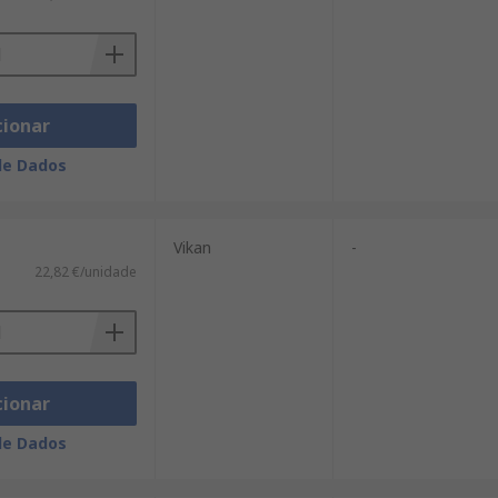
cionar
de Dados
Vikan
-
22,82 €/unidade
cionar
de Dados