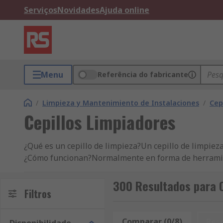
Serviços
Novidades
Ajuda online
Menu
Referência do fabricante
/
Limpieza y Mantenimiento de Instalaciones
/
Cep
Cepillos Limpiadores
¿Qué es un cepillo de limpieza?Un cepillo de limpiez
¿Cómo funcionan?Normalmente en forma de herramient
un área para limpiar la suciedad y los restos hasta qu
presión adicional para manchas y suciedad difícil.• L
300 Resultados para C
Filtros
extensión.• Los cepillos de cerdas duras limpian man
manchas y suciedad ligeras, además de proteger las su
jardín• En el lugar de trabajo para barrer suelos o l
Comparar (0/8)
Res