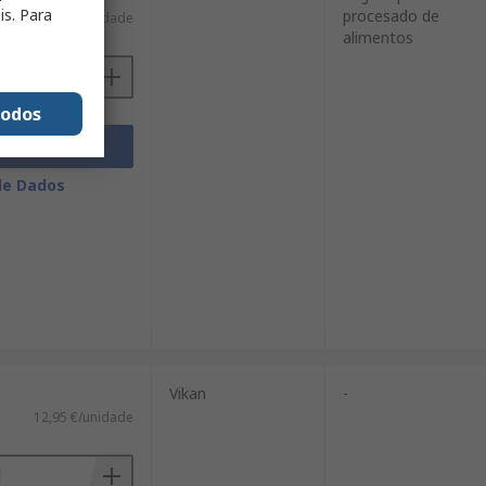
is. Para
procesado de
11,99 €/unidade
alimentos
todos
cionar
de Dados
Vikan
-
12,95 €/unidade