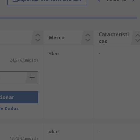
Característi
Marca
cas
Vikan
-
24,57 €/unidade
cionar
de Dados
Vikan
-
13,43 €/unidade