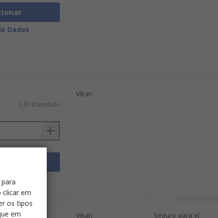
cionar
de Dados
Vikan
-
3,92 €/unidade
cionar
de Dados
 para
 clicar em
er os tipos
ique em
Vikan
Seguro para el