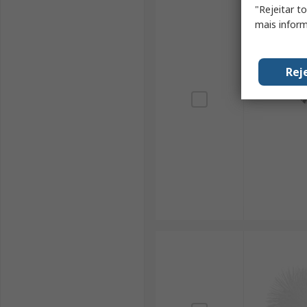
"Rejeitar t
mais inform
Rej