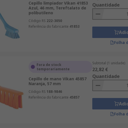
Cepillo limpiador Vikan 41853
Quantidade
Azul, 46 mm, Tereftalato de
polibutileno
Código RS
222-3050
Referência do fabricante
41853
Adi
Folha 
Subtotal (1 unidade)
Fora de stock
22,82 €
temporariamente
Quantidade
Cepillo de mano Vikan 45857
Naranja, 57 mm
Código RS
188-9846
Referência do fabricante
45857
Adi
Folha 