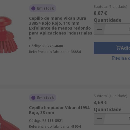
Subtotal (1 unidade)
Em stock
8,87 €
Cepillo de mano Vikan Dura
Quantidade
38854 Rojo Rojo, 110 mm
Exfoliante de manos redondo
para Aplicaciones industriales
y
Código RS
276-4680
Adi
Referência do fabricante
38854
Folha 
Subtotal (1 unidade)
Em stock
4,69 €
Cepillo limpiador Vikan 41954
Quantidade
Rojo, 33 mm
Código RS
188-8921
Referência do fabricante
41954