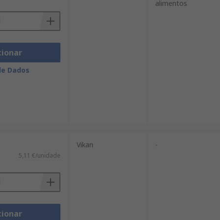
alimentos
cionar
de Dados
Vikan
-
5,11 €/unidade
cionar