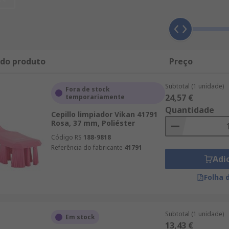
 do produto
Preço
Subtotal (1 unidade)
Fora de stock
24,57 €
temporariamente
Quantidade
Cepillo limpiador Vikan 41791
Rosa, 37 mm, Poliéster
Código RS
188-9818
Referência do fabricante
41791
Adi
Folha 
Subtotal (1 unidade)
Em stock
13,43 €