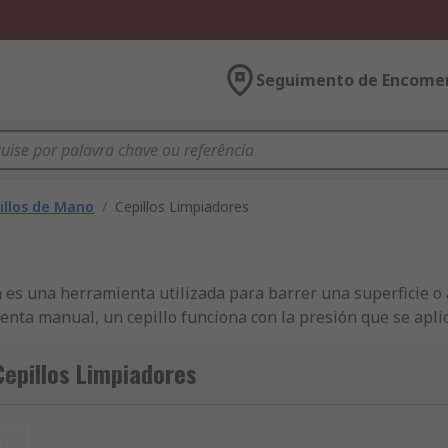
Seguimento de Encome
illos de Mano
/
Cepillos Limpiadores
a es una herramienta utilizada para barrer una superficie o 
a manual, un cepillo funciona con la presión que se apli
e se desee. Características y ventajas:• Cepillos de mano qu
os cepillos con mango de escoba son excelentes para lugares 
epillos Limpiadores
chas más difíciles de manera rápida• Los cepillos de cerda
perficies delicadas contra daños¿Dónde podría utilizar un c
impiar cuartos de baño• Hospitales o escuelas
et