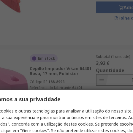
Adi
Folha 
Subtotal (1 unidade)
Em stock
3,92 €
Cepillo limpiador Vikan 64401
Quantidade
Rosa, 17 mm, Poliéster
Código RS
188-8993
Referência do fabricante
64401
amos a sua privacidade
Adi
Folha 
cookies e outras tecnologias para analisar a utilização do nosso site,
r a sua experiência e para mostrar anúncios em sites de terceiros. Ao
odos", concorda com a utilização destes cookies. Se pretende escolh
 clique em "Gerir cookies". Se não pretende utilizar estes cookies, cl
Subtotal (1 unidade)
Em stock