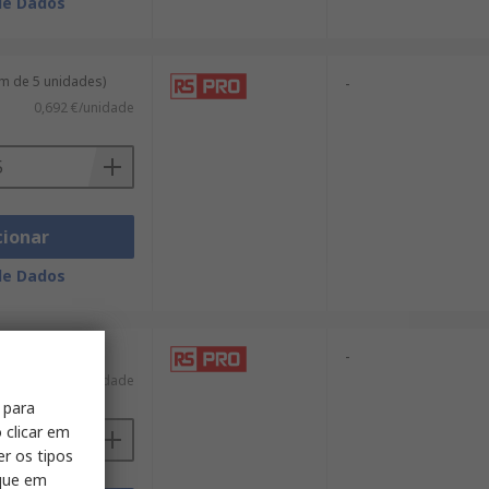
de Dados
m de 5 unidades)
-
0,692 €/unidade
cionar
de Dados
-
24,06 €/unidade
 para
 clicar em
er os tipos
ique em