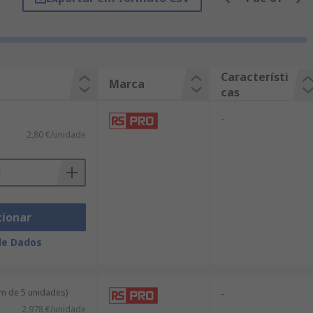
ignifica que cuentan con una ranura para
Característi
Marca
cas
ión y corriente, el número de polos, el
 fusible para el que están diseñados.
-
2,80 €/unidade
cionar
de Dados
m de 5 unidades)
-
2,978 €/unidade