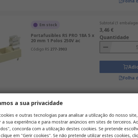
Folha 
Subtotal (1 embalage
Em stock
3,46 €
Portafusibles RS PRO 18A 5 x
Quantidade
20 mm 1 Polos 250V ac
Código RS
277-3903
Adi
Folha 
Subtotal (1 unidade)
amos a sua privacidade
Em stock
24,06 €
Portafusibles para montaje en
Quantidade
cookies e outras tecnologias para analisar a utilização do nosso site,
carril RS PRO 63A F2 415V ac
r a sua experiência e para mostrar anúncios em sites de terceiros. Ao
Código RS
216-5351
odos", concorda com a utilização destes cookies. Se pretende escolh
 clique em "Gerir cookies". Se não pretende utilizar estes cookies, cl