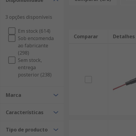
Disponibilidade
Los portafusibles de montaje en carril están diseña
que el carril se adhiera al cuerpo del portafusibles.
3 opções disponíveis
Tipos de portafusibles de montaje en carril
Em stock (614)
Comparar
Detalhes
Sob encomenda
Los portafusibles de montaje en carril pueden tener u
ao fabricante
tiempo de entrega y el tipo de terminal. Las dimensio
(298)
Sem stock,
entrega
posterior (238)
Marca
Características
Tipo de producto