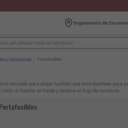
Seguimento de Encome
les y Accesorios
/
Portafusibles
ivo utilizado para alojar fusibles que está diseñado para pr
fallo, el fusible se funde y detiene el flujo de corriente.
 en carril?
Portafusibles
e en carril al colocarlos entre dos juegos de contactos metá
afusibles y permiten que la corriente fluya a través del dispo
et