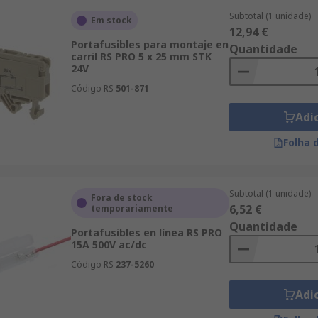
Subtotal (1 unidade)
Em stock
12,94 €
Portafusibles para montaje en
Quantidade
carril RS PRO 5 x 25 mm STK
24V
Código RS
501-871
Adi
Folha 
Subtotal (1 unidade)
Fora de stock
6,52 €
temporariamente
Quantidade
Portafusibles en línea RS PRO
15A 500V ac/dc
Código RS
237-5260
Adi