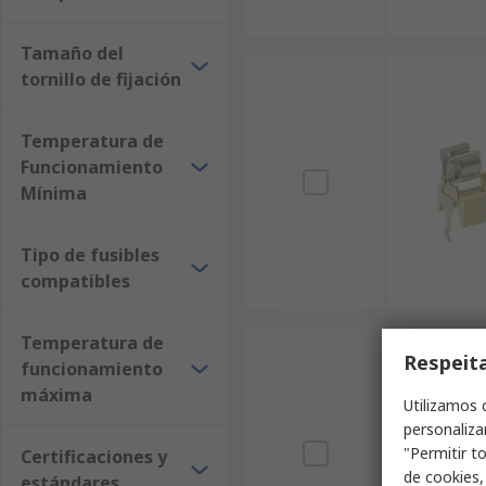
Tamaño del
tornillo de fijación
Temperatura de
Funcionamiento
Mínima
Tipo de fusibles
compatibles
Temperatura de
Respeit
funcionamiento
máxima
Utilizamos 
personaliza
"Permitir t
Certificaciones y
de cookies,
estándares