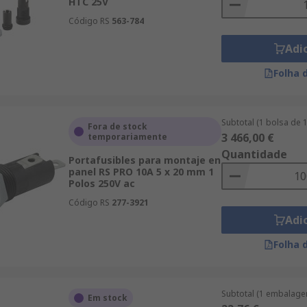
HTC 25V
Código RS
563-784
Adi
Folha 
Subtotal (1 bolsa de 
Fora de stock
3 466,00 €
temporariamente
Quantidade
Portafusibles para montaje en
panel RS PRO 10A 5 x 20 mm 1
Polos 250V ac
Código RS
277-3921
Adi
Folha 
Subtotal (1 embalage
Em stock