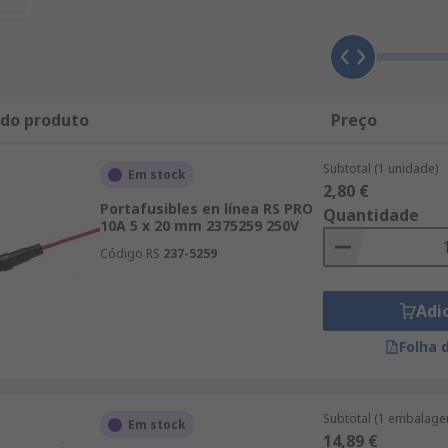
dos específicamente para montarse en
carriles DIN
, lo que s
 do produto
Preço
na serie de características diferentes, como el valor de tens
nes también pueden diferir, al igual que el tamaño y tipo de
Subtotal (1 unidade)
Em stock
2,80 €
Portafusibles en línea RS PRO
Quantidade
10A 5 x 20 mm 2375259 250V
Código RS
237-5259
Adi
Folha 
Subtotal (1 embalage
Em stock
14,89 €