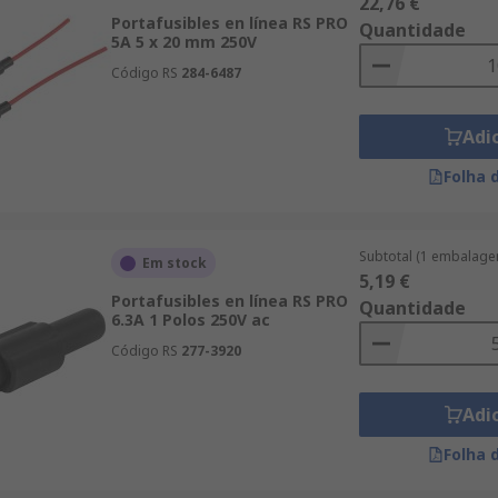
22,76 €
Portafusibles en línea RS PRO
Quantidade
5A 5 x 20 mm 250V
Código RS
284-6487
Adi
Folha 
Subtotal (1 embalage
Em stock
5,19 €
Portafusibles en línea RS PRO
Quantidade
6.3A 1 Polos 250V ac
Código RS
277-3920
Adi
Folha 