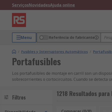
Serviços
Novidades
Ajuda online
Menu
Referência do fabricante
/
Fusibles y Interruptores Automáticos
/
Portafusib
Portafusibles
Los portafusibles de montaje en carril son un disposit
sobrecorrientes o cortocircuitos. Cuando se detecta un 
¿Para qué se utilizan los portafusibles de montaje
1218 Resultados para 
Filtros
Los fusibles se conectan a los portafusibles de montaj
fusibles se conectan a los contactos de metal del port
Comparar (0/8)
Res