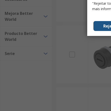
"Rejeitar t
mais inform
Mejora Better
World
Rej
Producto Better
World
Serie