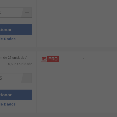
cionar
de Dados
m de 25 unidades)
-
0,808 €/unidade
cionar
de Dados