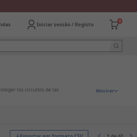
0
ndas
Iniciar sessão / Registo
oteger los circuitos de las
Mostrar
licos. Las tapas terminales de los
sitivo.
Exportar em formato CSV
1
de
61