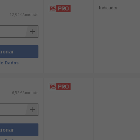
Indicador
12,94 €/unidade
cionar
de Dados
-
6,52 €/unidade
cionar