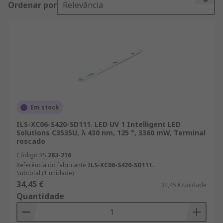
Ordenar por
Relevância
industria para las empresas y los ingenieros de
todo el mundo, que se suministran con el nivel
más alto de calidad y con un servicio de atención
al cliente inmejorable. Los clientes pueden
beneficiarse de las ventajas de nuestro servicio
gratuito de entrega en 24/48 h con sus pedidos de
productos de LEDs UV. Si usted compra en
grandes cantidades para su empresa, o necesita
piezas individuales en caso de emergencia, nos
Em stock
aseguraremos de que su compra de LEDs UV se le
ILS-XC06-S420-SD111. LED UV 1 Intelligent LED
entregue en 24/48 h. Para aquellos que compran
Solutions C3535U, λ 430 nm, 125 °, 3360 mW, Terminal
roscado
grandes cantidades o realizan pedidos desde 600
€, disponemos de un servicio de ofertas que
Código RS
283-216
puede adaptarse al presupuesto de nuestros
Referência do fabricante
ILS-XC06-S420-SD111.
Subtotal (1 unidade)
clientes. Estamos seguros de que nuestra lista de
34,45 €
34,45 €/unidade
productos satisface las más altas expectativas.
Quantidade
Sin embargo, queremos que usted también esté
convencido: compruebe la información técnica de