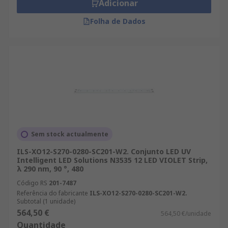
Adicionar
Folha de Dados
Sem stock actualmente
ILS-XO12-S270-0280-SC201-W2. Conjunto LED UV
Intelligent LED Solutions N3535 12 LED VIOLET Strip,
λ 290 nm, 90 °, 480
Código RS
201-7487
Referência do fabricante
ILS-XO12-S270-0280-SC201-W2.
Subtotal (1 unidade)
564,50 €
564,50 €/unidade
Quantidade