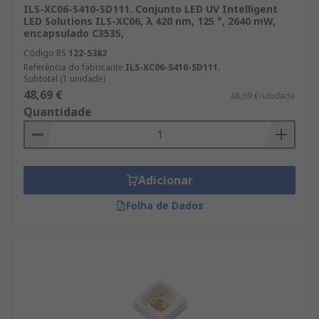
ILS-XC06-S410-SD111. Conjunto LED UV Intelligent
LED Solutions ILS-XC06, λ 420 nm, 125 °, 2640 mW,
encapsulado C3535,
Código RS
122-5382
Referência do fabricante
ILS-XC06-S410-SD111.
Subtotal (1 unidade)
48,69 €
48,69 €/unidade
Quantidade
Adicionar
Folha de Dados