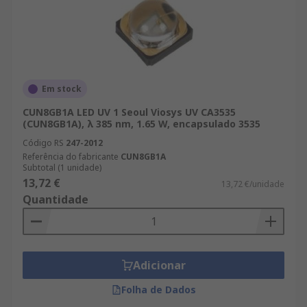
Em stock
CUN8GB1A LED UV 1 Seoul Viosys UV CA3535
(CUN8GB1A), λ 385 nm, 1.65 W, encapsulado 3535
Código RS
247-2012
Referência do fabricante
CUN8GB1A
Subtotal (1 unidade)
13,72 €
13,72 €/unidade
Quantidade
Adicionar
Folha de Dados