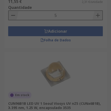
11,55 €
2,31 €/unidade
departamento técnico.
Quantidade
Adicionar
Folha de Dados
Em stock
CUN96B1B LED UV 1 Seoul Viosys UV nZ5 (CUNx6B1B),
λ 395 nm, 1.25 W, encapsulado 3535