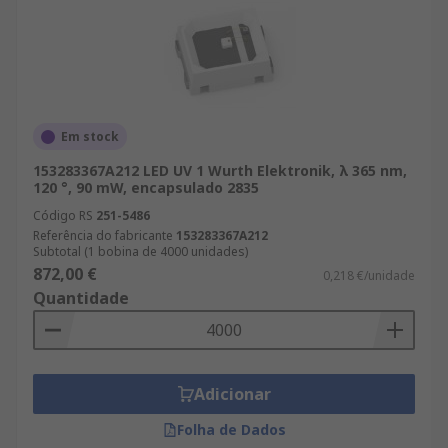
Em stock
153283367A212 LED UV 1 Wurth Elektronik, λ 365 nm,
120 °, 90 mW, encapsulado 2835
Código RS
251-5486
Referência do fabricante
153283367A212
Subtotal (1 bobina de 4000 unidades)
872,00 €
0,218 €/unidade
Quantidade
Adicionar
Folha de Dados