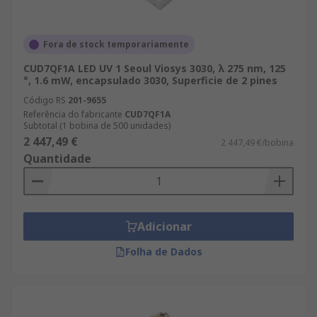
Fora de stock temporariamente
CUD7QF1A LED UV 1 Seoul Viosys 3030, λ 275 nm, 125
°, 1.6 mW, encapsulado 3030, Superficie de 2 pines
Código RS
201-9655
Referência do fabricante
CUD7QF1A
Subtotal (1 bobina de 500 unidades)
2 447,49 €
2 447,49 €/bobina
Quantidade
Adicionar
Folha de Dados