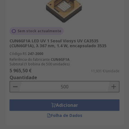
Sem stock actualmente
CUN6GF1A LED UV 1 Seoul Viosys UV CA3535
(CUN6GF1A), λ 367 nm, 1.4 W, encapsulado 3535
Código RS
247-2000
Referência do fabricante
CUN6GF1A
Subtotal (1 bobina de 500 unidades)
5 965,50 €
11,931 €/unidade
Quantidade
Adicionar
Folha de Dados