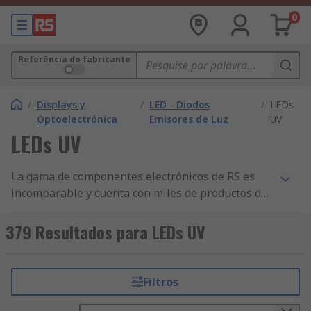
0
Referência do fabricante
/
Displays y
/
LED - Diodos
/
LEDs
Optoelectrónica
Emisores de Luz
UV
LEDs UV
La gama de componentes electrónicos de RS es
incomparable y cuenta con miles de productos de
Displays y Optoelectrónica, incluidos
componentes de Displays y Monitores
379 Resultados para LEDs UV
Industriales, Optoacopladores, Fotodetectores y
Fotointerruptores y LEDs UV. Tenemos los
mejores productos de LEDs UV y disponibilidad
Filtros
de stock y ofrecemos otros miles de componentes
de LEDs y Accesorios homologados por la