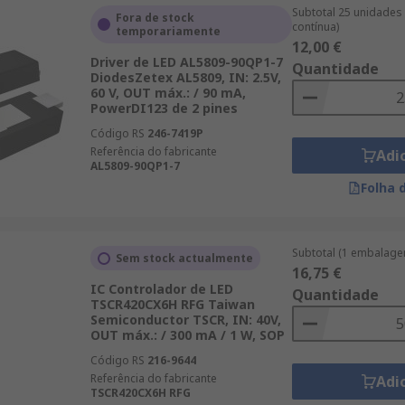
Subtotal 25 unidades 
Fora de stock
contínua)
temporariamente
12,00 €
Driver de LED AL5809-90QP1-7
Quantidade
DiodesZetex AL5809, IN: 2.5V,
60 V, OUT máx.: / 90 mA,
PowerDI123 de 2 pines
Código RS
246-7419P
Referência do fabricante
Adi
AL5809-90QP1-7
Folha 
Subtotal (1 embalage
Sem stock actualmente
16,75 €
IC Controlador de LED
Quantidade
TSCR420CX6H RFG Taiwan
Semiconductor TSCR, IN: 40V,
OUT máx.: / 300 mA / 1 W, SOP
Código RS
216-9644
Referência do fabricante
Adi
TSCR420CX6H RFG