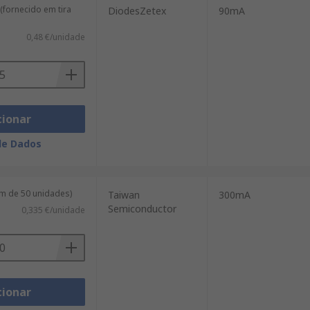
(fornecido em tira
DiodesZetex
90mA
0,48 €/unidade
cionar
de Dados
m de 50 unidades)
Taiwan
300mA
Semiconductor
0,335 €/unidade
cionar