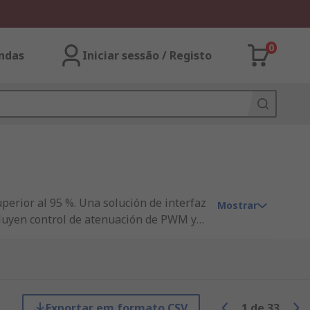
0
ndas
Iniciar sessão / Registo
uperior al 95 %. Una solución de interfaz
Mostrar
cluyen control de atenuación de PWM y
 tensión, adecuado para linternas, luces
fuente de alimentación en iluminación
ón. Las topologías de convertidor
uentra en iluminación urbana de LED.
Exportar em formato CSV
1
de
33