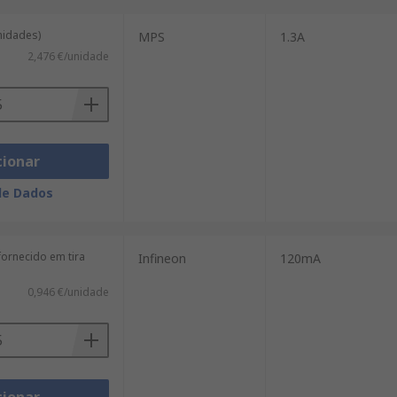
unidades)
MPS
1.3A
2,476 €/unidade
cionar
de Dados
fornecido em tira
Infineon
120mA
0,946 €/unidade