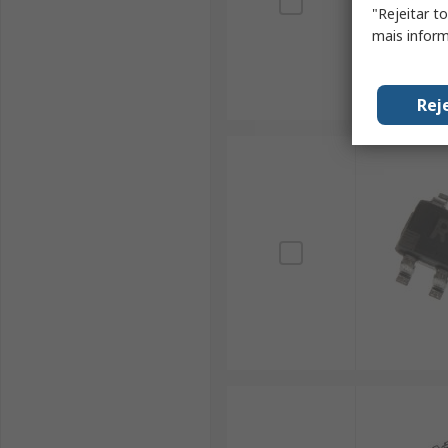
"Rejeitar t
mais inform
Rej