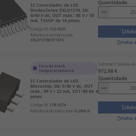
Quantidade
IC Controlador de LED
DiodesZetex ZXLD1370, IN:
6/60 V dc, OUT máx.: 65 V / 18
mA, TSSOP de 16 pines
Código RS
122-0321
Adi
Referência do fabricante
ZXLD1370EST16TC
Folha 
Subtotal (1 bobina d
Fora de stock
972,00 €
temporariamente
Quantidade
IC Controlador de LED
Microchip, IN: 5/90 V dc, OUT
máx.: 90 V / 22 mA, SOT-89 de 4
pines
Código RS
178-5274
Adi
Referência do fabricante
CL2N8-G
Folha 