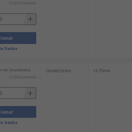
0,235 €/unidade
cionar
de Dados
m de 30 unidades)
DiodesZetex
15.75mA
0,228 €/unidade
cionar
de Dados