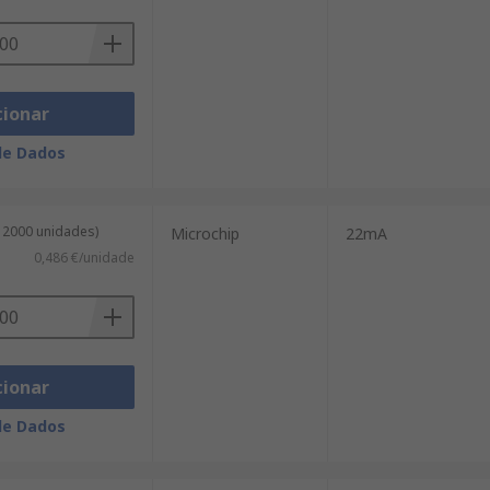
cionar
de Dados
e 2000 unidades)
Microchip
22mA
0,486 €/unidade
cionar
de Dados