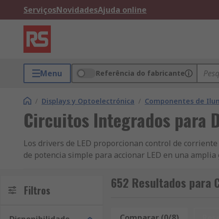
Serviços
Novidades
Ajuda online
Menu
Referência do fabricante
/
Displays y Optoelectrónica
/
Componentes de Ilum
Circuitos Integrados para 
Los drivers de LED proporcionan control de corriente c
de potencia simple para accionar LED en una amplia 
protección contra desconexión térmica. Un controlador
de bicicleta e iluminación arquitectónica solar. El 
652 Resultados para C
Filtros
de tiras de LED, señalización, pantallas, retroilumin
incluyen reductor, impulsor y elevador-reductor. El c
Comparar (0/8)
Res