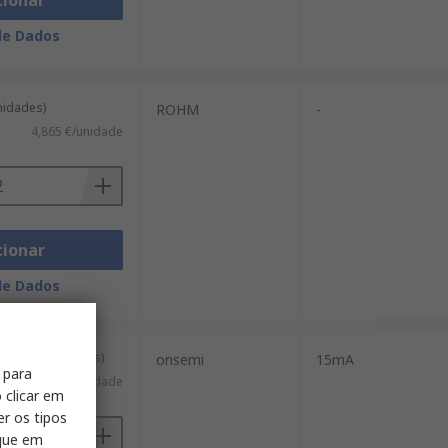
cionar
de Dados
unidades)
ROHM
-
4,865 €/unidade
cionar
de Dados
m de 10 unidades)
onsemi
15mA
 para
0,27 €/unidade
 clicar em
er os tipos
ique em