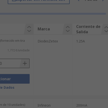
Corriente de
Marca
Salida
(fornecido em tira
DiodesZetex
1.25A
1,772 €/unidade
cionar
de Dados
m de 10 unidades)
Infineon
200mA