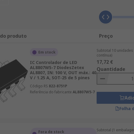
 do produto
Preço
Subtotal 10 unidades 
Em stock
contínua)
17,72 €
IC Controlador de LED
AL8807W5-7 DiodesZetex
Quantidade
AL8807, IN: 100 V, OUT máx.: 40
V / 1.25 A, SOT-25 de 5 pines
Código RS
822-8751P
Referência do fabricante
AL8807W5-7
Adi
Folha 
Subtotal (1 embalage
Fora de stock