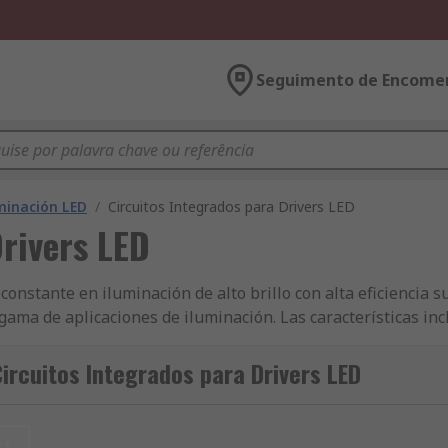
Seguimento de Encome
inación LED
/
Circuitos Integrados para Drivers LED
Drivers LED
onstante en iluminación de alto brillo con alta eficiencia s
gama de aplicaciones de iluminación. Las características in
 de LED lineal es un regulador de corriente precisa de baja
controlador LED de modo de conmutación dc-dc proporciona la 
ircuitos Integrados para Drivers LED
ación, aplicaciones de iluminación industriales y de automoci
ontrolador LED de alta potencia de convertidor ac-dc se enc
et