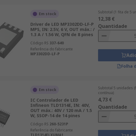
Subtotal (1 fita de 5 
Em stock
12,38 €
Driver de LED MP3302DD-LF-P
Quantidade
MPS, IN: 2.5V, 6 V, OUT máx.: /
1.3 A / 1.56 W, QFN de 8 pines
Código RS
337-640
Referência do fabricante
MP3302DD-LF-P
Adi
Folha 
Subtotal 5 unidades (
Em stock
contínua)
4,73 €
IC Controlador de LED
Infineon TLD1314E, IN: 40V,
Quantidade
OUT máx.: 40V / 120 mA / 1.5
W, SSOP-14 de 14 pines
Código RS
260-5231P
Referência do fabricante
TLD1314ELXUMA1