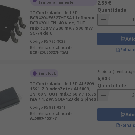
2,35 €
temporariamente
Quantidade
IC Controlador de LED
BCR420UE6327HTSA1 Infineon
BCR420U, IN: 40 V dc, OUT
máx.: 38 V / 200 mA / 500 mW,
SC-74 de 6
Adi
Código RS
752-8035
Referência do fabricante
Folha 
BCR420UE6327HTSA1
Subtotal (1 embalage
Em stock
6,84 €
IC Controlador de LED AL5809-
Quantidade
15S1-7 DiodesZetex AL5809,
IN: 60 V, OUT máx.: 60 V / 15.75
mA / 1.2 W, SOD-123 de 2 pines
Código RS
921-0341
Referência do fabricante
Adi
AL5809-15S1-7
Folha 