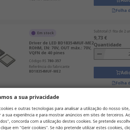
Adi
Folha 
Subtotal (1 fita de 2 
Em stock
9,73 €
Driver de LED BD18354MUF-ME2
Quantidade
ROHM, IN: 70V, OUT máx.: 70V,
VQFN de 40 pines
Código RS
780-357
Referência do fabricante
BD18354MUF-ME2
Adi
Folha 
amos a sua privacidade
Subtotal (1 embalage
Em stock
cookies e outras tecnologias para analisar a utilização do nosso site,
2,70 €
r a sua experiência e para mostrar anúncios em sites de terceiros. Ao
IC Controlador de LED
Quantidade
NSI45015WT1G onsemi, IN: 45
odos", concorda com a utilização destes cookies. Se pretende escolh
V, OUT máx.: / 15 mA / 208 mW,
 clique em "Gerir cookies". Se não pretende utilizar estes cookies, cl