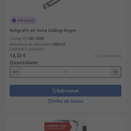
Em stock
Bolígrafo de tinta Edding Negro
Código RS
282-5508
Referência do fabricante
1800/3S
Subtotal (1 unidade)
14,22 €
14,22 €/unidade
Quantidade
Adicionar
Folha de Dados