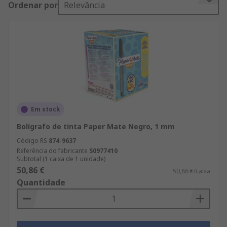
Ordenar por
Relevância
una combinación de superficies con una pizarra
negra y blanca, o una pizarra de limpieza en seco
magnética y una pizarra de fieltro. Otro producto
que se puede utilizar para mostrar avisos es un
soporte de documentos y bastidor de montaje en
pared. Un porta documentos es más pequeño que
un tablón de avisos y se utiliza como expositor de
pared para información como avisos, información
de salud y seguridad y certificados.
Em stock
Bolígrafo de tinta Paper Mate Negro, 1 mm
Código RS
874-9637
Referência do fabricante
S0977410
Subtotal (1 caixa de 1 unidade)
50,86 €
50,86 €/caixa
Quantidade