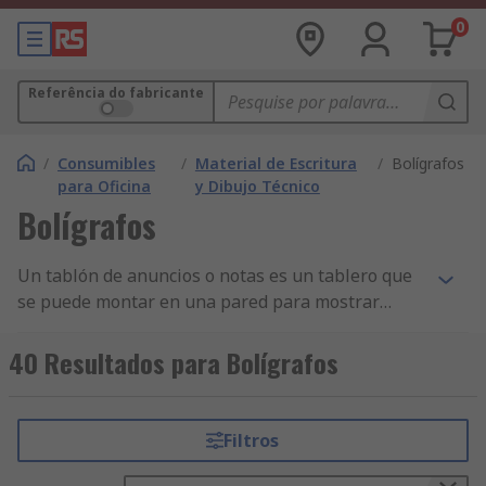
0
Referência do fabricante
/
Consumibles
/
Material de Escritura
/
Bolígrafos
para Oficina
y Dibujo Técnico
Bolígrafos
Un tablón de anuncios o notas es un tablero que
se puede montar en una pared para mostrar
avisos, mensajes, anuncios y boletines o para
guardar notas o recordatorios. A menudo están
40 Resultados para Bolígrafos
fabricados de corcho o fieltro con un bastidor de
aluminio o madera. También hay tablones de
anuncios metálicos disponibles que se pueden
Filtros
utilizar al aire libre en áreas como
aparcamientos. Algunos tablones de notas tienen