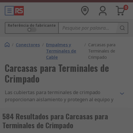
0
Referência do fabricante
/
Conectores
/
Empalmes y
/
Carcasas para
Terminales de
Terminales de
Cable
Crimpado
Carcasas para Terminales de
Crimpado
Las cubiertas para terminales de crimpado
proporcionan aislamiento y protegen al equipo y
a los operadores de los daños o lesiones
causados por la corriente eléctrica. Otro nombre
584 Resultados para Carcasas para
común para las cubiertas para terminales de
Terminales de Crimpado
crimpado es [fundas para terminales de