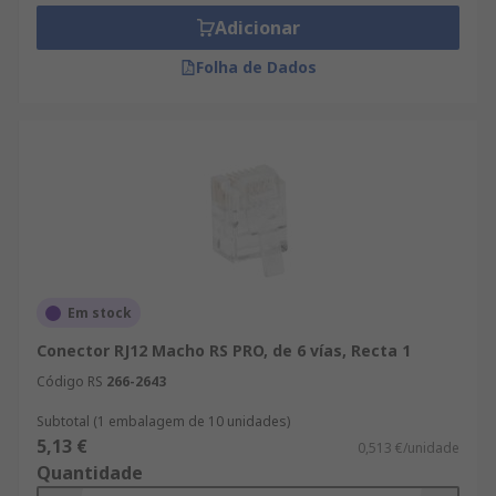
uso predominante de 8P8C, los profesionales del
Adicionar
sector suelen utilizar los dos términos de manera
intercambiable. Hay conectores RJ45 disponibles
Folha de Dados
para adaptarse a una gama de categorías LAN de
Cat3 a Cat6a. También hay opciones de montaje
diferentes disponibles, incluidas montaje en
cable, montaje en PCB y montaje en panel.
Em stock
Conector RJ12 Macho RS PRO, de 6 vías, Recta 1
Código RS
266-2643
Subtotal (1 embalagem de 10 unidades)
5,13 €
0,513 €/unidade
Quantidade