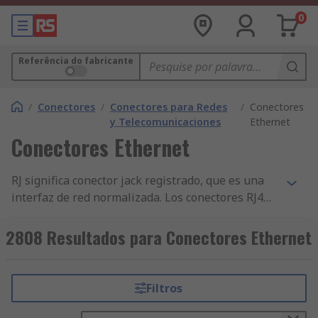
0
Referência do fabricante
/
Conectores
/
Conectores para Redes
/
Conectores
y Telecomunicaciones
Ethernet
Conectores Ethernet
RJ significa conector jack registrado, que es una
interfaz de red normalizada. Los conectores RJ45
se utilizan para conectar cables Ethernet a
equipos en aplicaciones de redes informáticas
2808 Resultados para Conectores Ethernet
como equipos de telecomunicaciones o datos. Los
conectores RJ45 constan de conectores macho y
jack modulares. Los conectores macho RJ45 se
Filtros
conectan a cada extremo de un cable Ethernet.
Estos conectores macho se insertan a