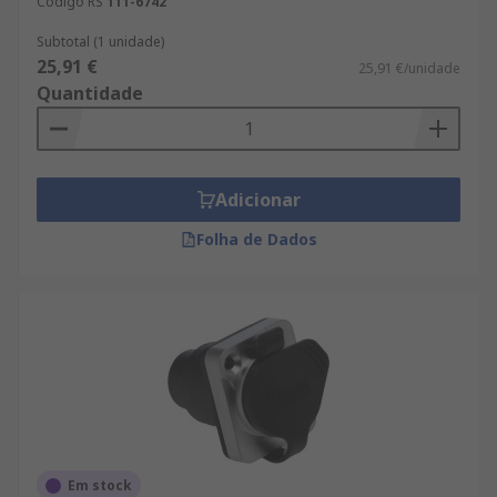
Código RS
111-6742
Subtotal (1 unidade)
25,91 €
25,91 €/unidade
Quantidade
Adicionar
Folha de Dados
Em stock