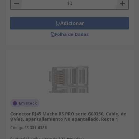
Adicionar
Folha de Dados
Em stock
Conector RJ45 Macho RS PRO serie G00350, Cable, de
8 vías, apantallamiento No apantallado, Recta 1
Código RS
331-6386
Subtotal (1 embalagem de 100 unidades)