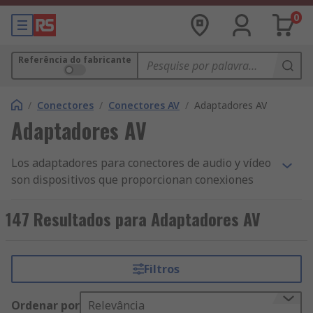
0
Referência do fabricante
/
Conectores
/
Conectores AV
/
Adaptadores AV
Adaptadores AV
Los adaptadores para conectores de audio y vídeo
son dispositivos que proporcionan conexiones
entre los componentes de audio y vídeo con
conectores de formato desajustados. Estos
147 Resultados para Adaptadores AV
dispositivos le permiten conectar dos o más
componentes de audio y vídeo con cables que ya
tiene en lugar de comprar cables nuevos.
Filtros
¿Para qué se utilizan los adaptadores para
Ordenar por
Relevância
conectores de audio y vídeo?