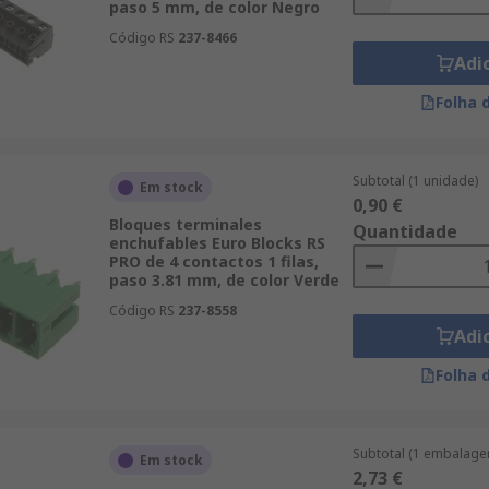
paso 5 mm, de color Negro
Código RS
237-8466
Adi
Folha 
Subtotal (1 unidade)
Em stock
0,90 €
Bloques terminales
Quantidade
enchufables Euro Blocks RS
PRO de 4 contactos 1 filas,
paso 3.81 mm, de color Verde
Código RS
237-8558
Adi
Folha 
Subtotal (1 embalage
Em stock
2,73 €