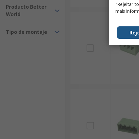
"Rejeitar t
Producto Better
mais inform
World
Tipo de montaje
Rej