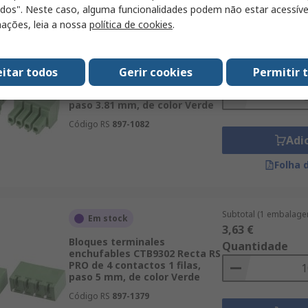
odos". Neste caso, alguma funcionalidades podem não estar acessíve
ações, leia a nossa
política de cookies
.
Subtotal (1 embalage
Em stock
7,28 €
Bloques terminales
eitar todos
Gerir cookies
Permitir 
Quantidade
enchufables CTB922HE a 90°
RS PRO de 4 contactos 1 filas,
paso 3.81 mm, de color Verde
Código RS
897-1082
Adi
Folha 
Subtotal (1 embalage
Em stock
3,63 €
Bloques terminales
Quantidade
enchufables CTB9302 Recta RS
PRO de 4 contactos 1 filas,
paso 5 mm, de color Verde
Código RS
897-1379