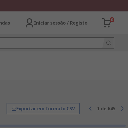
0
ndas
Iniciar sessão / Registo
Exportar em formato CSV
1
de
645