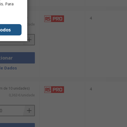
is. Para
m de 5 unidades)
4
1,456 €/unidade
todos
cionar
de Dados
m de 10 unidades)
4
0,363 €/unidade