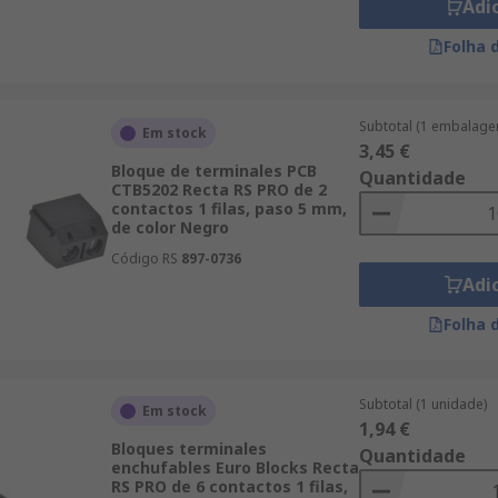
Adi
Folha 
Subtotal (1 embalage
Em stock
3,45 €
Bloque de terminales PCB
Quantidade
CTB5202 Recta RS PRO de 2
contactos 1 filas, paso 5 mm,
de color Negro
Código RS
897-0736
Adi
Folha 
Subtotal (1 unidade)
Em stock
1,94 €
Bloques terminales
Quantidade
enchufables Euro Blocks Recta
RS PRO de 6 contactos 1 filas,