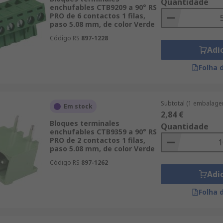
Quantidade
enchufables CTB9209 a 90° RS
PRO de 6 contactos 1 filas,
paso 5.08 mm, de color Verde
Código RS
897-1228
Adi
Folha 
Subtotal (1 embalage
Em stock
2,84 €
Bloques terminales
Quantidade
enchufables CTB9359 a 90° RS
PRO de 2 contactos 1 filas,
paso 5.08 mm, de color Verde
Código RS
897-1262
Adi
Folha 