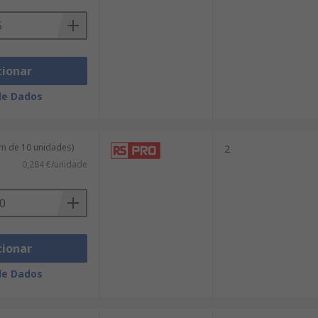
cionar
de Dados
m de 10 unidades)
2
0,284 €/unidade
cionar
de Dados