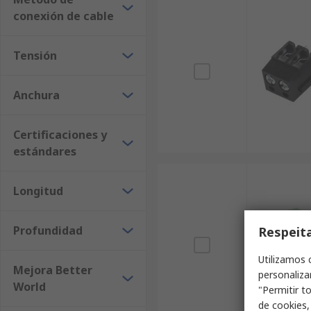
conexión de cable
Tensión
Anchura
Certificaciones y
estándares
Longitud
Profundidad
Respeit
Utilizamos 
Mejora Better
personaliza
World
"Permitir t
de cookies,