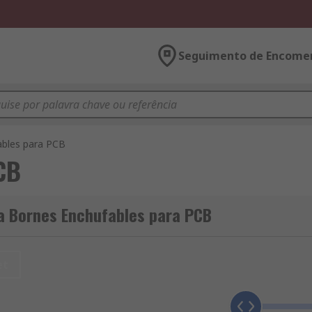
Seguimento de Encome
ables para PCB
CB
a Bornes Enchufables para PCB
et