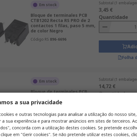
Subtotal (1 embalage
Em stock
3,45 €
Bloque de terminales PCB
Quantidade
CTB1202 Recta RS PRO de 2
contactos 1 filas, paso 5 mm,
de color Negro
Código RS
896-6696
Adi
Folha 
Subtotal (1 embalage
Em stock
14,72 €
Bloque de terminales PCB
Quantidade
Recta RS PRO de 10 contactos
amos a sua privacidade
1 filas, paso 2.54 mm, de color
Verde
cookies e outras tecnologias para analisar a utilização do nosso site,
Código RS
790-1124
r a sua experiência e para mostrar anúncios em sites de terceiros. Ao
Adi
odos", concorda com a utilização destes cookies. Se pretende escolh
Folha 
 clique em "Gerir cookies". Se não pretende utilizar estes cookies, cl