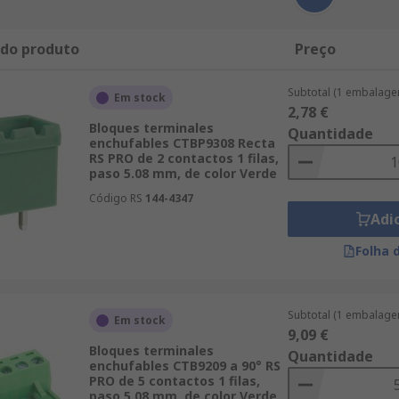
 do produto
Preço
Subtotal (1 embalage
Em stock
2,78 €
Bloques terminales
Quantidade
enchufables CTBP9308 Recta
RS PRO de 2 contactos 1 filas,
paso 5.08 mm, de color Verde
Código RS
144-4347
Adi
Folha 
Subtotal (1 embalage
Em stock
9,09 €
Bloques terminales
Quantidade
enchufables CTB9209 a 90° RS
PRO de 5 contactos 1 filas,
paso 5.08 mm, de color Verde