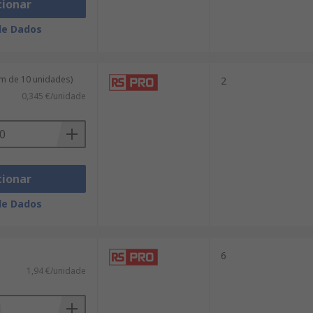
cionar
de Dados
m de 10 unidades)
2
0,345 €/unidade
cionar
de Dados
6
1,94 €/unidade