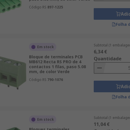
Código RS
897-1225
Adi
Folha 
Subtotal (1 embalage
Em stock
6,34 €
Bloque de terminales PCB
Quantidade
MB612 Recta RS PRO de 4
contactos 1 filas, paso 5.08
mm, de color Verde
Código RS
790-1076
Adi
Folha 
Subtotal (1 embalage
Em stock
11,04 €
Bloques terminales