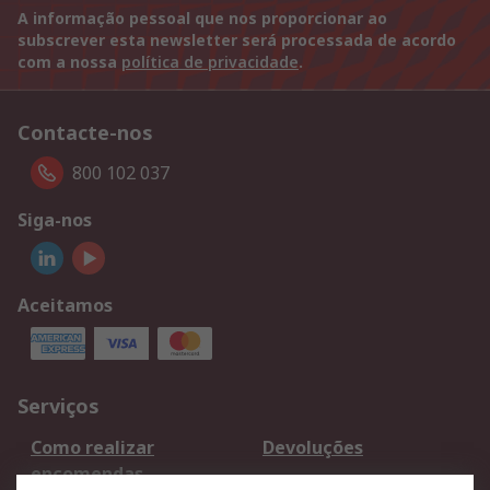
A informação pessoal que nos proporcionar ao
subscrever esta newsletter será processada de acordo
com a nossa
política de privacidade
.
Contacte-nos
800 102 037
Siga-nos
Aceitamos
Serviços
Como realizar
Devoluções
encomendas