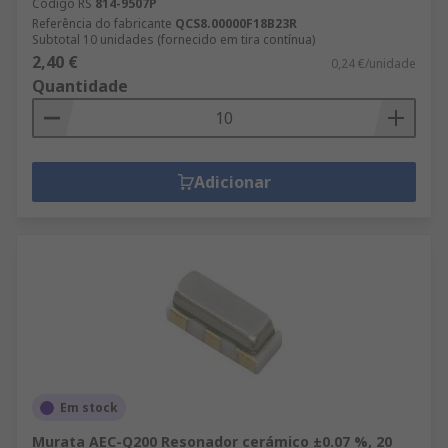
Código RS
814-9507P
Referência do fabricante
QCS8.00000F18B23R
Subtotal 10 unidades (fornecido em tira contínua)
2,40 €
0,24 €/unidade
Quantidade
Adicionar
Em stock
Murata AEC-Q200 Resonador cerámico ±0.07 %, 20