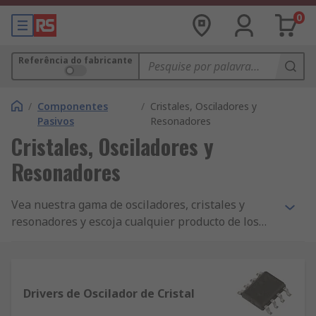
0
Referência do fabricante
/
Componentes
/
Cristales, Osciladores y
Pasivos
Resonadores
Cristales, Osciladores y
Resonadores
Vea nuestra gama de osciladores, cristales y
resonadores y escoja cualquier producto de los
mejores fabricantes de electrónica. Si está
interesado en encontrar las últimas novedades
entre en la página de Nuevos Productos. Además,
para aquellos productos que son esenciales para
Drivers de Oscilador de Cristal
la creación de sus diseños, visite nuestro portal