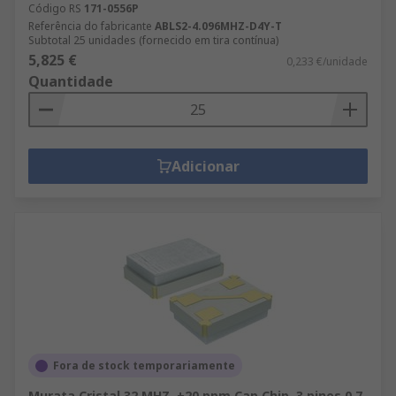
Código RS
171-0556P
Referência do fabricante
ABLS2-4.096MHZ-D4Y-T
Subtotal 25 unidades (fornecido em tira contínua)
5,825 €
0,233 €/unidade
Quantidade
Adicionar
Fora de stock temporariamente
Murata Cristal 32 MHZ, ±20 ppm Cap Chip, 3 pines 0.7