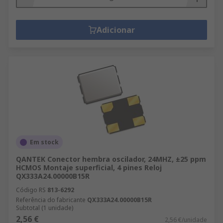
Adicionar
Em stock
QANTEK Conector hembra oscilador, 24MHZ, ±25 ppm
HCMOS Montaje superficial, 4 pines Reloj
QX333A24.00000B15R
Código RS
813-6292
Referência do fabricante
QX333A24.00000B15R
Subtotal (1 unidade)
2,56 €
2,56 €/unidade