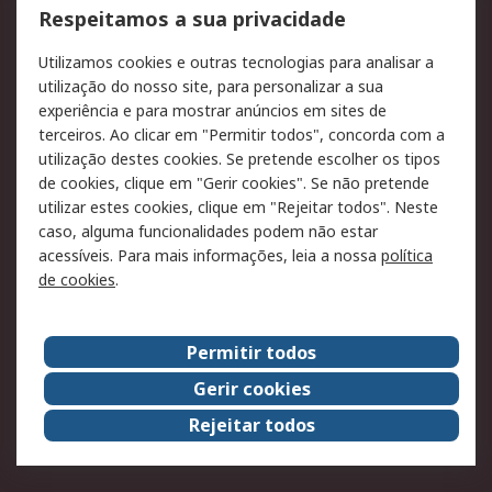
Formas de entrega
Qualidade e ambiente
Respeitamos a sua privacidade
RS para particulares
Suporte técnico
Utilizamos cookies e outras tecnologias para analisar a
Pagamento e
utilização do nosso site, para personalizar a sua
faturação
experiência e para mostrar anúncios em sites de
terceiros. Ao clicar em "Permitir todos", concorda com a
Legal
utilização destes cookies. Se pretende escolher os tipos
de cookies, clique em "Gerir cookies". Se não pretende
Aviso legal
Política de cookies
utilizar estes cookies, clique em "Rejeitar todos". Neste
Política de privacidade
Segurança de emails
caso, alguma funcionalidades podem não estar
- Atualizada
acessíveis. Para mais informações, leia a nossa
política
de cookies
.
Condições de venda
Sobre a RS
Permitir todos
A RS no mundo
RS Group
Gerir cookies
Sobre a RS
Trabalhar na RS
Rejeitar todos
ESG