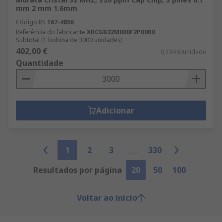
mm 2 mm 1.6mm
Código RS
167-4856
Referência do fabricante
XRCGB32M000F2P00R0
Subtotal (1 bobina de 3000 unidades)
402,00 €
0,134 €/unidade
Quantidade
Adicionar
1
2
3
330
Resultados por página
20
50
100
Voltar ao inicio