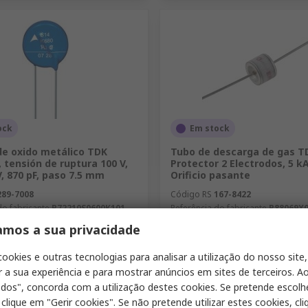
ock
Em stock
de oxido metálico TDK
Tubo de descarga de gas T
 tensión de ruptura 100 V,
Protector 2 Electrodos, 5 kA
V, 870 pF, paso 7.5 mm
Orificio pasante
289-7008
Código RS
167-8422
do fabricante
B72210S0600K101
Referência do fabricante
B88069X
 embalagem de 5 unidades)
Subtotal (1 caixa de 100 unidades)
amos a sua privacidade
94,30 €
0,326 €/unidade
0,9
ade
Quantidade
cookies e outras tecnologias para analisar a utilização do nosso site,
r a sua experiência e para mostrar anúncios em sites de terceiros. Ao
odos", concorda com a utilização destes cookies. Se pretende escolh
 clique em "Gerir cookies". Se não pretende utilizar estes cookies, cl