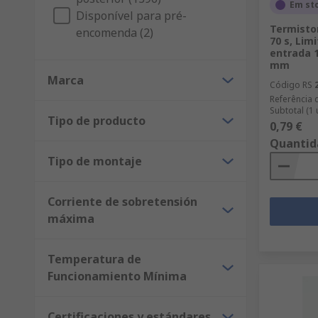
Em st
Disponível para pré-
Termisto
encomenda (2)
70 s, Lim
entrada 
mm
Marca
Código RS
Referência 
Subtotal (1
Tipo de producto
0,79 €
Quantid
Tipo de montaje
Corriente de sobretensión
máxima
Temperatura de
Funcionamiento Mínima
Certificaciones y estándares