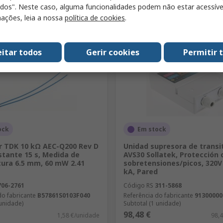
Adicionar
Adicionar
odos". Neste caso, alguma funcionalidades podem não estar acessíve
ações, leia a nossa
política de cookies
.
Comparar
Comparar
eitar todos
Gerir cookies
Permitir 
ock
Em stock
r TDK 10 kΩ AEC-Q200 Rev D
Unidad supresora de transi
stante 15 s, Medida de
AVS30 Sollatek, Protección 
ura 6.5 mm, 60 mW 2.41
sobretensiones/picos, 320V 
kA, Pared
706-2761
Código RS
311-5868
do fabricante
B57861S0103F040
Referência do fabricante
91300000
 unidade)
Subtotal (1 unidade)
98,48 €
1,58 €/unidade
98,