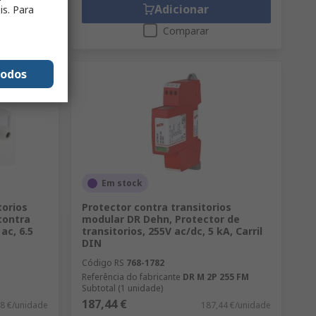
Adicionar
is. Para
Comparar
todos
Em stock
torios
Protector contra transitorios
contra
modular DR Dehn, Protector de
ac, 6.5
transitorios, 255V ac/dc, 5 kA, Carril
DIN
Código RS
768-1782
Referência do fabricante
DR M 2P 255 FM
Subtotal (1 unidade)
187,44 €
48 €/unidade
187,44 €/unidade