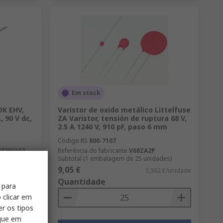
Em stock
DK EHV,
Varistor de oxido metálico Littelfuse
, 90 V dc,
ZA Varistor, tensión de ruptura 68 V,
2.5 A 1240 V, 910 pF, paso 6 mm
Código RS
800-7107
0720S102
Referência do fabricante
V68ZA2P
Subtotal (1 embalagem de 25 unidades)
9,05 €
43 €/unidade
0,362 €/unidade
Quantidade
 para
 clicar em
er os tipos
ique em