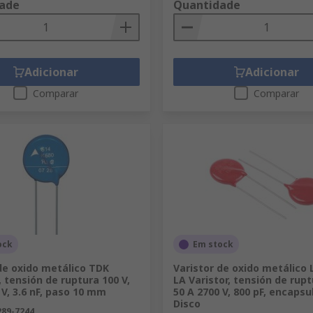
ade
Quantidade
Adicionar
Adicionar
Comparar
Comparar
ock
Em stock
de oxido metálico TDK
Varistor de oxido metálico 
 tensión de ruptura 100 V,
LA Varistor, tensión de rupt
 V, 3.6 nF, paso 10 mm
50 A 2700 V, 800 pF, encaps
Disco
289-7244