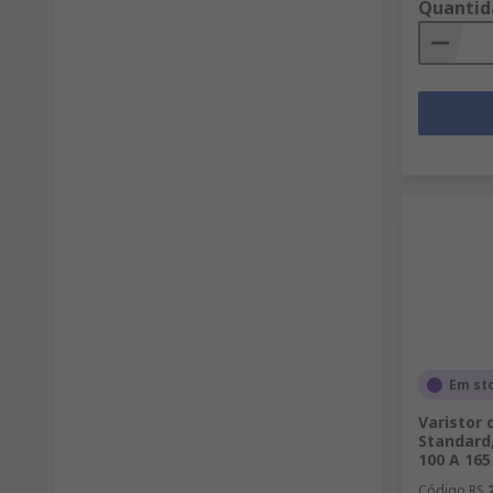
Quantid
Em st
Varistor 
Standard,
100 A 165
Código RS