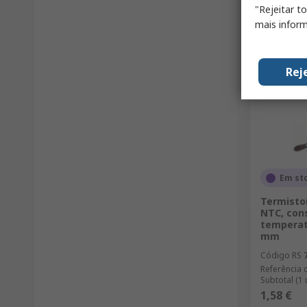
"Rejeitar t
mais inform
Rej
Em st
Termisto
NTC, con
temperat
mm
Código RS
Referência 
Subtotal (1
1,58 €