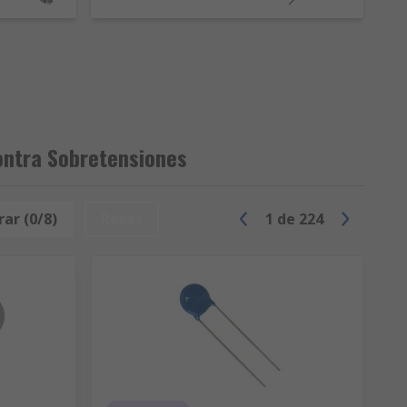
ntra Sobretensiones
ar (0/8)
Reset
1
de
224