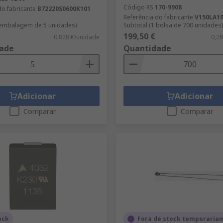
Código RS
170-9908
do fabricante
B72220S0600K101
Referência do fabricante
V150LA1
 embalagem de 5 unidades)
Subtotal (1 bolsa de 700 unidades)
199,50 €
0,828 €/unidade
0,2
ade
Quantidade
Adicionar
Adicionar
Comparar
Comparar
ock
Fora de stock temporaria