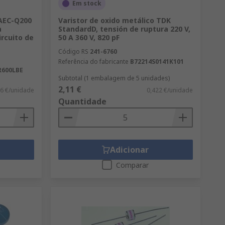
Em stock
 AEC-Q200
Varistor de oxido metálico TDK
a
StandardD, tensión de ruptura 220 V,
ircuito de
50 A 360 V, 820 pF
Código RS
241-6760
Referência do fabricante
B72214S0141K101
R600LBE
Subtotal (1 embalagem de 5 unidades)
2,11 €
86 €/unidade
0,422 €/unidade
Quantidade
Adicionar
Comparar