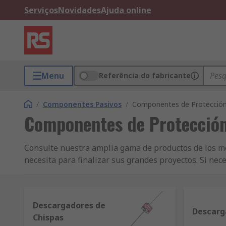
Serviços
Novidades
Ajuda online
Menu
Referência do fabricante
/
Componentes Pasivos
/
Componentes de Protección
Componentes de Protección
Consulte nuestra amplia gama de productos de los me
necesita para finalizar sus grandes proyectos. Si ne
olvide de visitar nuestro portal de Electrónica para 
productos.
Descargadores de
Descarg
Chispas