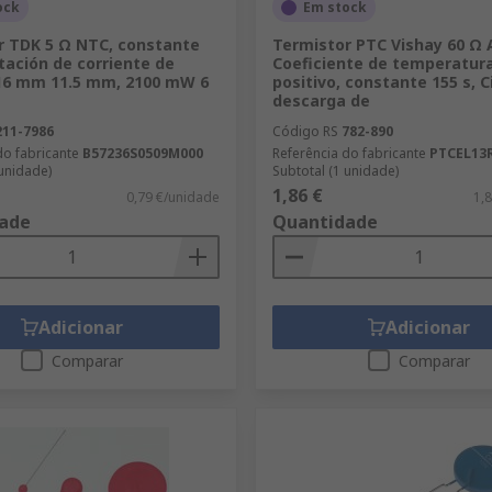
ock
Em stock
r TDK 5 Ω NTC, constante
Termistor PTC Vishay 60 Ω
itación de corriente de
Coeficiente de temperatur
16 mm 11.5 mm, 2100 mW 6
positivo, constante 155 s, C
descarga de
211-7986
Código RS
782-890
do fabricante
B57236S0509M000
Referência do fabricante
PTCEL13
 unidade)
Subtotal (1 unidade)
1,86 €
0,79 €/unidade
1,
ade
Quantidade
Adicionar
Adicionar
Comparar
Comparar