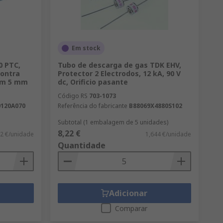
Em stock
0 PTC,
Tubo de descarga de gas TDK EHV,
contra
Protector 2 Electrodos, 12 kA, 90 V
mm 5 mm
dc, Orificio pasante
Código RS
703-1073
0120A070
Referência do fabricante
B88069X4880S102
Subtotal (1 embalagem de 5 unidades)
8,22 €
02 €/unidade
1,644 €/unidade
Quantidade
Adicionar
Comparar