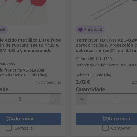
ock
Em stock
de oxido metálico Littelfuse
Termistor TDK 6 Ω AEC-Q20
ón de ruptura 184 to 1425 V,
cortocircuitos, Protección 
0 V, 450 pF, encapsulado
sobrecorriente 21 mm 35 
Código RS
191-1793
760-7055
Referência do fabricante
B59840C
do fabricante
V575LA80BP
 embalagem de 5 unidades)
Subtotal (1 unidade)
2,02 €
1,07 €/unidade
2,
ade
Quantidade
Adicionar
Adicionar
Comparar
Comparar