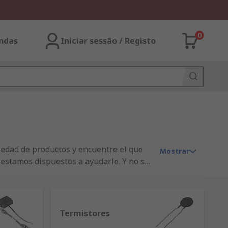
0
ndas
Iniciar sessão / Registo
iedad de productos y encuentre el que
Mostrar
 estamos dispuestos a ayudarle. Y no se
s de diseño gratuitas y nuevos
Termistores