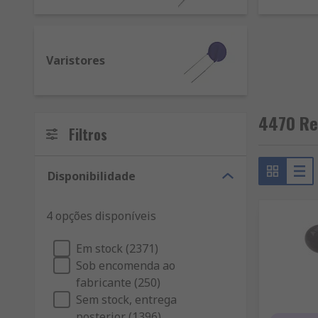
Varistores
4470 Re
Filtros
Disponibilidade
4 opções disponíveis
Em stock (2371)
Sob encomenda ao
fabricante (250)
Sem stock, entrega
posterior (1396)