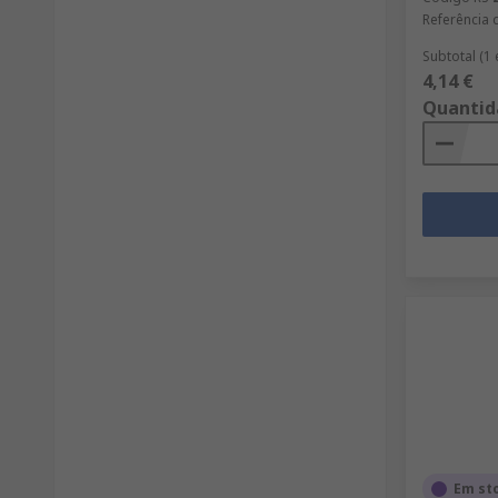
Referência 
Subtotal (1
4,14 €
Quantid
Em st